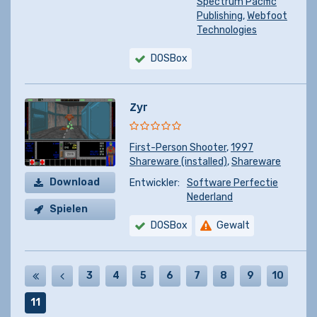
Spectrum Pacific
Publishing
,
Webfoot
Technologies
DOSBox
Zyr
First-Person Shooter
,
1997
Shareware (installed)
,
Shareware
Download
Entwickler:
Software Perfectie
Nederland
Spielen
DOSBox
Gewalt
3
4
5
6
7
8
9
10
11