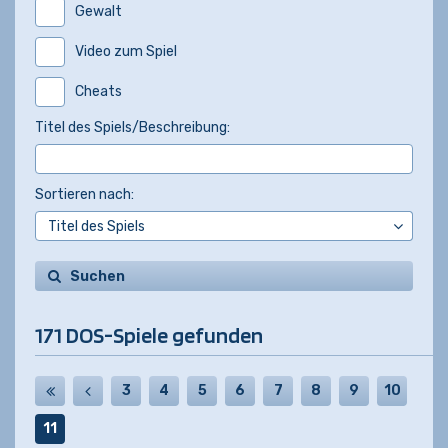
Gewalt
Video zum Spiel
Cheats
Titel des Spiels/Beschreibung:
Sortieren nach:
Suchen
171 DOS-Spiele gefunden
3
4
5
6
7
8
9
10
11