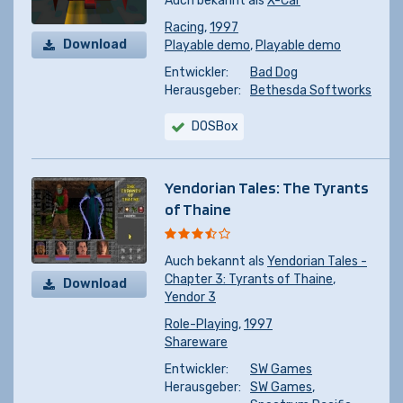
Auch bekannt als
X-Car
Racing
,
1997
Download
Playable demo
,
Playable demo
Entwickler:
Bad Dog
Herausgeber:
Bethesda Softworks
DOSBox
Yendorian Tales: The Tyrants
of Thaine
Auch bekannt als
Yendorian Tales -
Chapter 3: Tyrants of Thaine
,
Download
Yendor 3
Role-Playing
,
1997
Shareware
Entwickler:
SW Games
Herausgeber:
SW Games
,