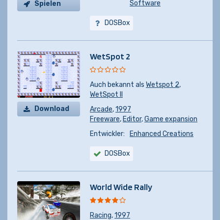
Software
Spielen
DOSBox
WetSpot 2
Auch bekannt als
Wetspot 2
,
WetSpot II
Download
Arcade
,
1997
Freeware
,
Editor
,
Game expansion
Entwickler:
Enhanced Creations
DOSBox
World Wide Rally
Racing
,
1997