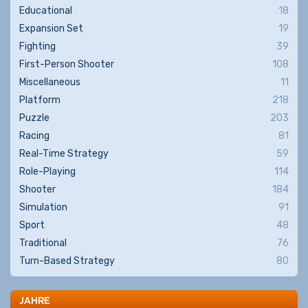
Educational
18
Expansion Set
19
Fighting
39
First-Person Shooter
108
Miscellaneous
11
Platform
218
Puzzle
203
Racing
81
Real-Time Strategy
59
Role-Playing
114
Shooter
184
Simulation
91
Sport
48
Traditional
76
Turn-Based Strategy
80
JAHRE