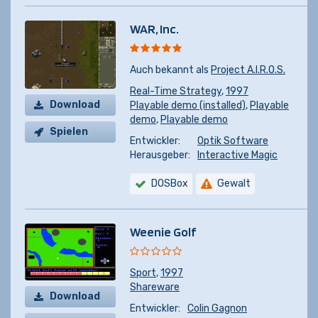
WAR, Inc.
Auch bekannt als
Project A.I.R.O.S.
Real-Time Strategy
,
1997
Download
Playable demo (installed)
,
Playable
demo
,
Playable demo
Spielen
Entwickler:
Optik Software
Herausgeber:
Interactive Magic
DOSBox
Gewalt
Weenie Golf
Sport
,
1997
Shareware
Download
Entwickler:
Colin Gagnon