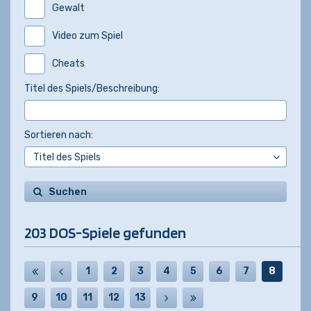
Gewalt
Video zum Spiel
Cheats
Titel des Spiels/Beschreibung:
Sortieren nach:
Suchen
203 DOS-Spiele gefunden
1
2
3
4
5
6
7
8
9
10
11
12
13