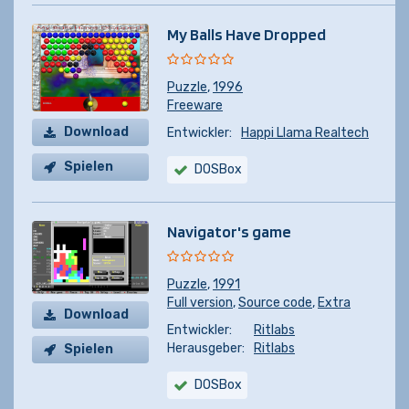
My Balls Have Dropped
Puzzle
,
1996
Freeware
Download
Entwickler:
Happi Llama Realtech
Spielen
DOSBox
Navigator's game
Puzzle
,
1991
Full version
,
Source code
,
Extra
Download
Entwickler:
Ritlabs
Herausgeber:
Ritlabs
Spielen
DOSBox