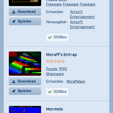
Freeware
,
Freeware
,
Freeware
Download
Entwickler:
Artsoft
Entertainment
Spielen
Herausgeber:
Artsoft
Entertainment
DOSBox
Moraff's Entrap
Puzzle
,
1990
Shareware
Download
Entwickler:
MoraffWare
Spielen
DOSBox
Mormels