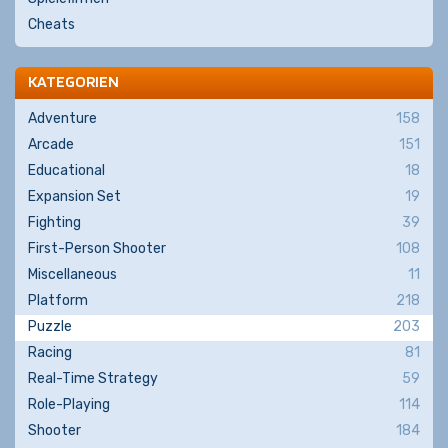
Cheats
KATEGORIEN
Adventure
158
Arcade
151
Educational
18
Expansion Set
19
Fighting
39
First-Person Shooter
108
Miscellaneous
11
Platform
218
Puzzle
203
Racing
81
Real-Time Strategy
59
Role-Playing
114
Shooter
184