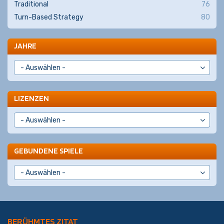
Traditional
76
Turn-Based Strategy
80
JAHRE
LIZENZEN
GEBUNDENE SPIELE
BERÜHMTES ZITAT