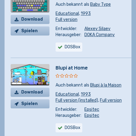
Auch bekannt als
Baby Type
Educational
,
1993
Download
Full version
Entwickler:
Alexey Silaev
Spielen
Herausgeber:
DOKA Company
DOSBox
Blupi at Home
Auch bekannt als
Blupi à la Maison
Download
Educational
,
1993
Full version (installed)
,
Full version
Spielen
Entwickler:
Epsitec
Herausgeber:
Epsitec
DOSBox