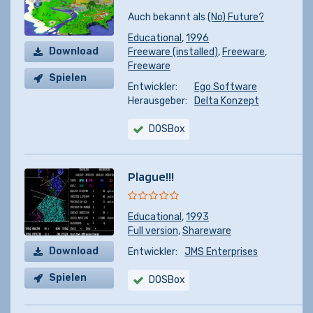
Auch bekannt als
(No) Future?
Educational
,
1996
Download
Freeware (installed)
,
Freeware
,
Freeware
Spielen
Entwickler:
Ego Software
Herausgeber:
Delta Konzept
DOSBox
Plague!!!
Educational
,
1993
Full version
,
Shareware
Download
Entwickler:
JMS Enterprises
Spielen
DOSBox