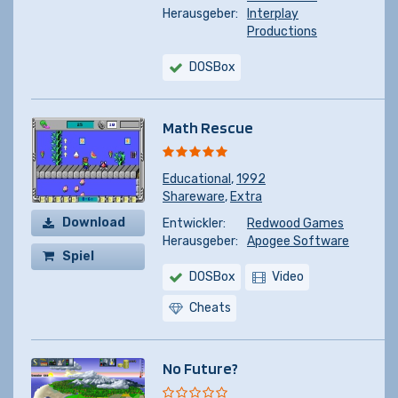
Herausgeber:
Interplay
Productions
DOSBox
Math Rescue
Educational
,
1992
Shareware
,
Extra
Download
Entwickler:
Redwood Games
Herausgeber:
Apogee Software
Spiel
DOSBox
Video
kaufen
Cheats
No Future?