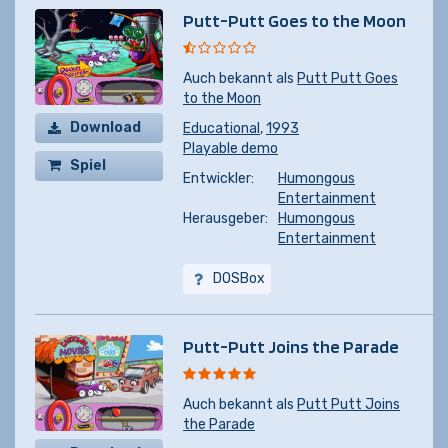
Putt-Putt Goes to the Moon
Auch bekannt als
Putt Putt Goes
to the Moon
Download
Educational
,
1993
Playable demo
Spiel
Entwickler:
Humongous
kaufen
Entertainment
Herausgeber:
Humongous
Entertainment
DOSBox
Putt-Putt Joins the Parade
Auch bekannt als
Putt Putt Joins
the Parade