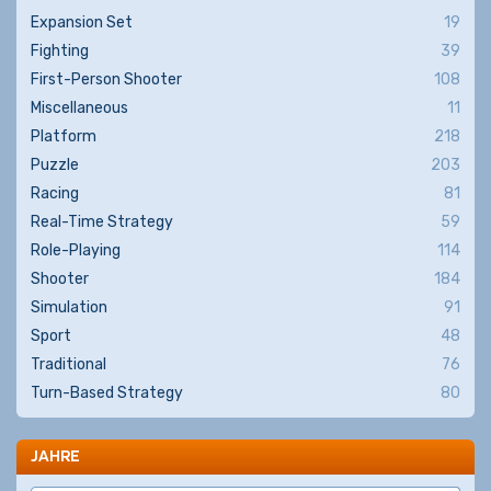
Expansion Set
19
Fighting
39
First-Person Shooter
108
Miscellaneous
11
Platform
218
Puzzle
203
Racing
81
Real-Time Strategy
59
Role-Playing
114
Shooter
184
Simulation
91
Sport
48
Traditional
76
Turn-Based Strategy
80
JAHRE