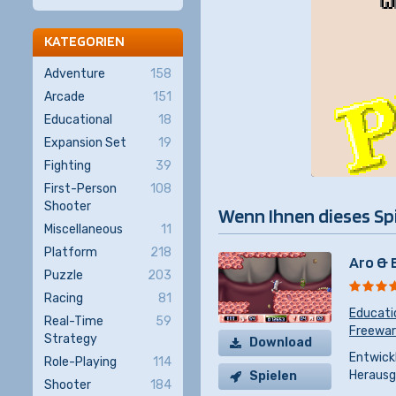
KATEGORIEN
Adventure
158
Arcade
151
Educational
18
Expansion Set
19
Fighting
39
First-Person
108
Shooter
Wenn Ihnen dieses Spiel
Miscellaneous
11
Platform
218
Aro & 
Puzzle
203
Racing
81
Educati
Real-Time
59
Freewa
Strategy
Download
Entwickl
Role-Playing
114
Herausg
Spielen
Shooter
184