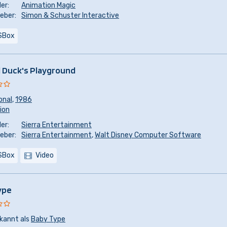
er:
Animation Magic
eber:
Simon & Schuster Interactive
SBox
 Duck's Playground
onal
,
1986
sion
er:
Sierra Entertainment
eber:
Sierra Entertainment
,
Walt Disney Computer Software
SBox
Video
ype
kannt als
Baby Type