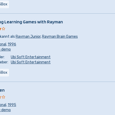
SBox
g Learning Games with Rayman
kannt als
Rayman Junior
,
Rayman Brain Games
onal
,
1996
e demo
er:
Ubi Soft Entertainment
eber:
Ubi Soft Entertainment
SBox
een
onal
,
1995
e demo