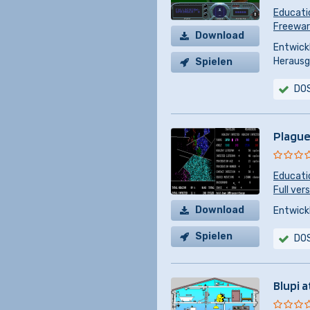
Educati
Freeware
Download
Entwickl
Herausg
Spielen
DO
Plague!
Educati
Full ver
Download
Entwickl
Spielen
DO
Blupi 