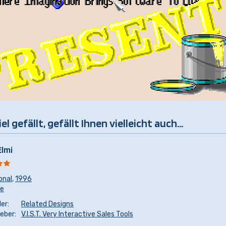
 gefällt, gefällt Ihnen vielleicht auch...
Elmi
onal
,
1996
re
er:
Related Designs
eber:
V.I.S.T. Very Interactive Sales Tools