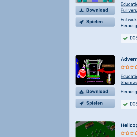
Educati
Download
Full ver
Entwickl
Spielen
Herausg
DO
Adven
Educati
Sharew
Download
Herausg
Spielen
DO
Helico