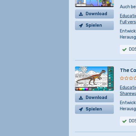
Auch be
Download
Educati
Full vers
Spielen
Entwickl
Herausg
DO
The Co
Educati
Sharew
Download
Entwickl
Herausg
Spielen
DO