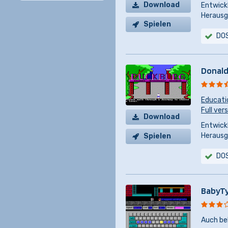
Download
Entwickl
Herausg
Spielen
DO
Donald
Educati
Full ver
Download
Entwickl
Herausg
Spielen
DO
BabyT
Auch be