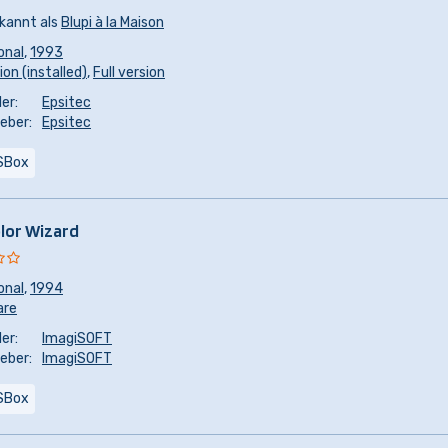
kannt als
Blupi à la Maison
onal
,
1993
ion (installed)
,
Full version
er:
Epsitec
eber:
Epsitec
SBox
lor Wizard
onal
,
1994
are
er:
ImagiSOFT
eber:
ImagiSOFT
SBox