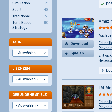
Simulation
91
DO
Sport
48
Traditional
76
Amazin
Turn-Based
80
Strategy
Auch be
JAHRE
Educati
Download
Playabl
Spielen
Entwickl
Herausg
LIZENZEN
DO
I.M. M
GEBUNDENE SPIELE
Educati
Playabl