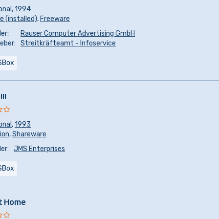
onal
,
1994
 (installed)
,
Freeware
er:
Rauser Computer Advertising GmbH
eber:
Streitkräfteamt - Infoservice
SBox
!!
onal
,
1993
sion
,
Shareware
er:
JMS Enterprises
SBox
at Home