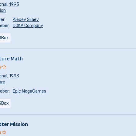
onal
,
1993
sion
er:
Alexey Silaev
eber:
DOKA Company
SBox
ture Math
onal
,
1993
are
eber:
Epic MegaGames
SBox
pter Mission