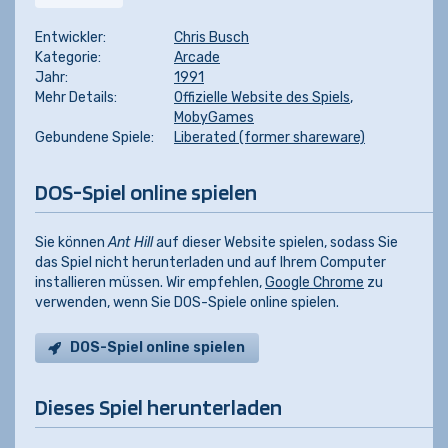
Entwickler:
Chris Busch
Kategorie:
Arcade
Jahr:
1991
Mehr Details:
Offizielle Website des Spiels
,
MobyGames
Gebundene Spiele:
Liberated (former shareware)
DOS-Spiel online spielen
Sie können
Ant Hill
auf dieser Website spielen, sodass Sie
das Spiel nicht herunterladen und auf Ihrem Computer
installieren müssen. Wir empfehlen,
Google Chrome
zu
verwenden, wenn Sie DOS-Spiele online spielen.
DOS-Spiel online spielen
Dieses Spiel herunterladen