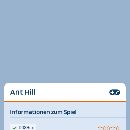
Ant Hill
Informationen zum Spiel
DOSBox