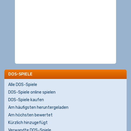
DOS-SPIELE
Alle DOS-Spiele
DOS-Spiele online spielen
DOS-Spiele kaufen
Am häufigsten heruntergeladen
Am höchsten bewertet
Kürzlich hinzugefügt
Verwandte DOS-Spiele