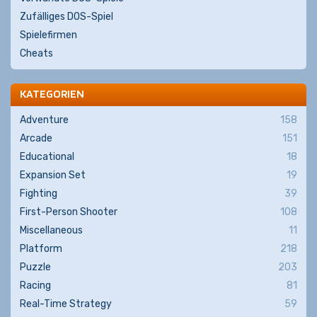
Zufälliges DOS-Spiel
Spielefirmen
Cheats
KATEGORIEN
Adventure
158
Arcade
151
Educational
18
Expansion Set
19
Fighting
39
First-Person Shooter
108
Miscellaneous
11
Platform
218
Puzzle
203
Racing
81
Real-Time Strategy
59