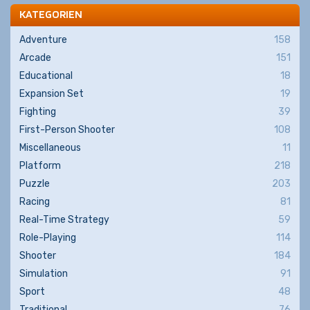
KATEGORIEN
Adventure
158
Arcade
151
Educational
18
Expansion Set
19
Fighting
39
First-Person Shooter
108
Miscellaneous
11
Platform
218
Puzzle
203
Racing
81
Real-Time Strategy
59
Role-Playing
114
Shooter
184
Simulation
91
Sport
48
Traditional
76