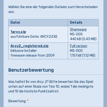
Wählen Sie eine der folgenden Dateien zum Herunterladen
aus.
Datei
Details
Shareware
1arcy.zip
MS-DOS
ausführbare Datei: ARCY2.EXE
440 kB (0,43 MB)
Arcy2_registered.zip
Full version
Inklusive Installer
MS-DOS
freeware release from 2009
1.151 kB (1,12 MB)
Benutzerbewertung
Was haltet Ihr von
Arcy 2
? Bitte bewerten Sie das Spiel
unten auf einer Skala von 1 bis 10, wobei 1 die niedrigste
und 10 die höchste Punktzahl ist.
Bewertung:
*