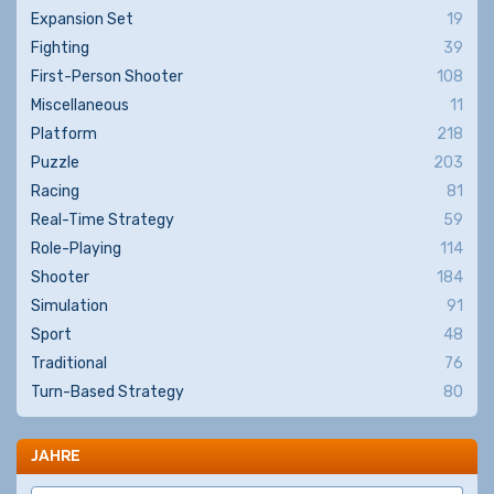
Expansion Set
19
Fighting
39
First-Person Shooter
108
Miscellaneous
11
Platform
218
Puzzle
203
Racing
81
Real-Time Strategy
59
Role-Playing
114
Shooter
184
Simulation
91
Sport
48
Traditional
76
Turn-Based Strategy
80
JAHRE