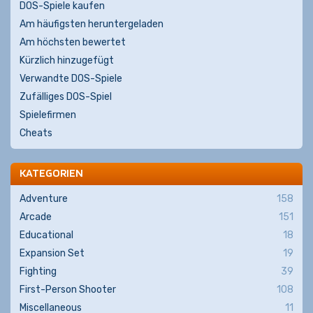
DOS-Spiele kaufen
Am häufigsten heruntergeladen
Am höchsten bewertet
Kürzlich hinzugefügt
Verwandte DOS-Spiele
Zufälliges DOS-Spiel
Spielefirmen
Cheats
KATEGORIEN
Adventure
158
Arcade
151
Educational
18
Expansion Set
19
Fighting
39
First-Person Shooter
108
Miscellaneous
11