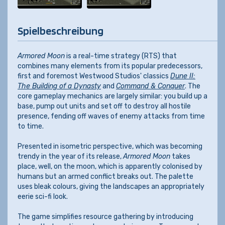
Spielbeschreibung
Armored Moon
is a real-time strategy (RTS) that
combines many elements from its popular predecessors,
first and foremost Westwood Studios' classics
Dune II:
The Building of a Dynasty
and
Command & Conquer
. The
core gameplay mechanics are largely similar: you build up a
base, pump out units and set off to destroy all hostile
presence, fending off waves of enemy attacks from time
to time.
Presented in isometric perspective, which was becoming
trendy in the year of its release,
Armored Moon
takes
place, well, on the moon, which is apparently colonised by
humans but an armed conflict breaks out. The palette
uses bleak colours, giving the landscapes an appropriately
eerie sci-fi look.
The game simplifies resource gathering by introducing