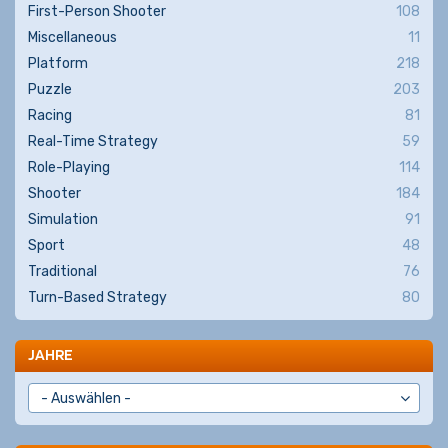
First-Person Shooter
108
Miscellaneous
11
Platform
218
Puzzle
203
Racing
81
Real-Time Strategy
59
Role-Playing
114
Shooter
184
Simulation
91
Sport
48
Traditional
76
Turn-Based Strategy
80
JAHRE