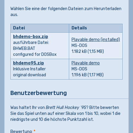
Wählen Sie eine der folgenden Dateien zum Herunterladen
aus.
Datei
Details
bhdemo-box.zip
Playable demo (installed)
ausführbare Datei:
MS-DOS
BHWEB.BAT
1.182 kB (1,15 MB)
configured for DOSBox
bhdemo95.zip
Playable demo
Inklusive Installer
MS-DOS
original download
1.196 kB (1,17 MB)
Benutzerbewertung
Was haltet Ihr von
Brett Hull Hockey '95
? Bitte bewerten
Sie das Spiel unten auf einer Skala von 1 bis 10, wobei 1 die
niedrigste und 10 die höchste Punktzahl ist.
Bewertung:
*