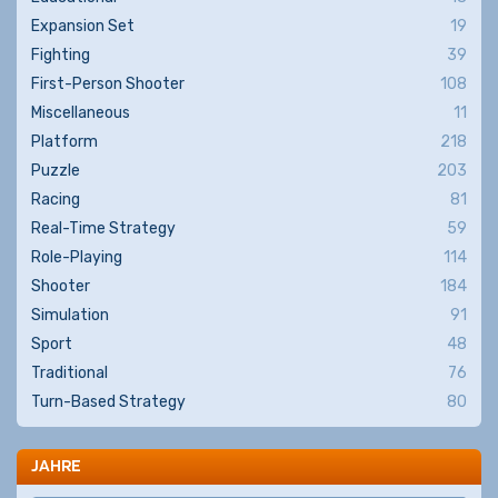
Expansion Set
19
Fighting
39
First-Person Shooter
108
Miscellaneous
11
Platform
218
Puzzle
203
Racing
81
Real-Time Strategy
59
Role-Playing
114
Shooter
184
Simulation
91
Sport
48
Traditional
76
Turn-Based Strategy
80
JAHRE