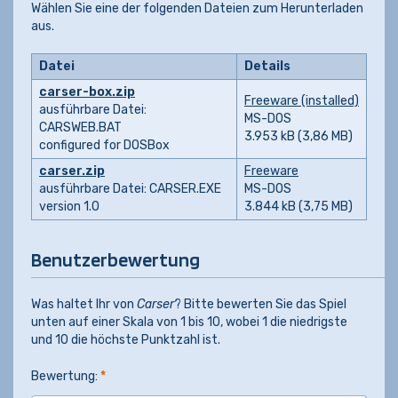
Wählen Sie eine der folgenden Dateien zum Herunterladen
aus.
Datei
Details
carser-box.zip
Freeware (installed)
ausführbare Datei:
MS-DOS
CARSWEB.BAT
3.953 kB (3,86 MB)
configured for DOSBox
carser.zip
Freeware
ausführbare Datei: CARSER.EXE
MS-DOS
version 1.0
3.844 kB (3,75 MB)
Benutzerbewertung
Was haltet Ihr von
Carser
? Bitte bewerten Sie das Spiel
unten auf einer Skala von 1 bis 10, wobei 1 die niedrigste
und 10 die höchste Punktzahl ist.
Bewertung:
*