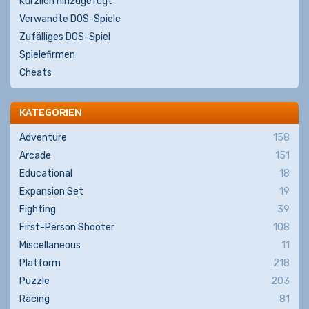
Kürzlich hinzugefügt
Verwandte DOS-Spiele
Zufälliges DOS-Spiel
Spielefirmen
Cheats
KATEGORIEN
Adventure
158
Arcade
151
Educational
18
Expansion Set
19
Fighting
39
First-Person Shooter
108
Miscellaneous
11
Platform
218
Puzzle
203
Racing
81