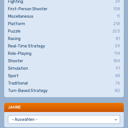
Fighting
39
First-Person Shooter
108
Miscellaneous
11
Platform
218
Puzzle
203
Racing
81
Real-Time Strategy
59
Role-Playing
114
Shooter
184
Simulation
91
Sport
48
Traditional
76
Turn-Based Strategy
80
JAHRE