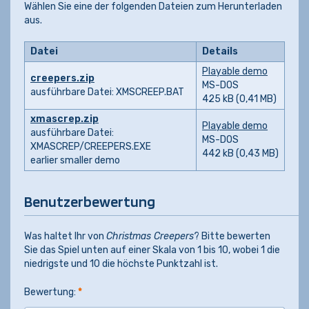
Wählen Sie eine der folgenden Dateien zum Herunterladen
aus.
Datei
Details
Playable demo
creepers.zip
MS-DOS
ausführbare Datei: XMSCREEP.BAT
425 kB (0,41 MB)
xmascrep.zip
Playable demo
ausführbare Datei:
MS-DOS
XMASCREP/CREEPERS.EXE
442 kB (0,43 MB)
earlier smaller demo
Benutzerbewertung
Was haltet Ihr von
Christmas Creepers
? Bitte bewerten
Sie das Spiel unten auf einer Skala von 1 bis 10, wobei 1 die
niedrigste und 10 die höchste Punktzahl ist.
Bewertung:
*