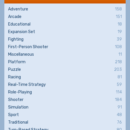
Adventure
158
Arcade
151
Educational
18
Expansion Set
19
Fighting
39
First-Person Shooter
108
Miscellaneous
11
Platform
218
Puzzle
203
Racing
81
Real-Time Strategy
59
Role-Playing
114
Shooter
184
Simulation
91
Sport
48
Traditional
76
Turn-Based Strategy
80