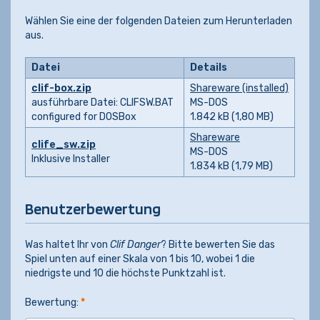
Wählen Sie eine der folgenden Dateien zum Herunterladen
aus.
Datei
Details
clif-box.zip
Shareware (installed)
ausführbare Datei: CLIFSW.BAT
MS-DOS
configured for DOSBox
1.842 kB (1,80 MB)
Shareware
clife_sw.zip
MS-DOS
Inklusive Installer
1.834 kB (1,79 MB)
Benutzerbewertung
Was haltet Ihr von
Clif Danger
? Bitte bewerten Sie das
Spiel unten auf einer Skala von 1 bis 10, wobei 1 die
niedrigste und 10 die höchste Punktzahl ist.
Bewertung:
*