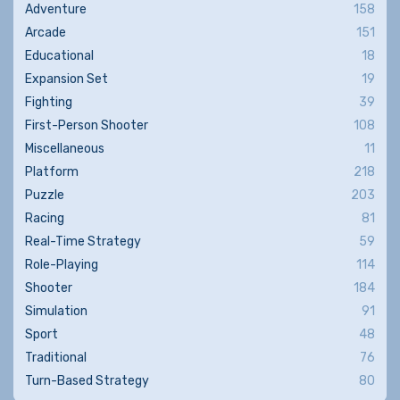
Adventure
158
Arcade
151
Educational
18
Expansion Set
19
Fighting
39
First-Person Shooter
108
Miscellaneous
11
Platform
218
Puzzle
203
Racing
81
Real-Time Strategy
59
Role-Playing
114
Shooter
184
Simulation
91
Sport
48
Traditional
76
Turn-Based Strategy
80