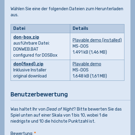
Wählen Sie eine der folgenden Dateien zum Herunterladen
aus.
Datei
Details
don-box.zip
Playable demo (installed)
ausführbare Datei:
MS-DOS
DONWEB.BAT
1.491 kB (1,46 MB)
configured for DOSBox
don(fixed).zip
Playable demo
Inklusive Installer
MS-DOS
original download
1.648 kB (1,61 MB)
Benutzerbewertung
Was haltet Ihr von
Dead of Night
? Bitte bewerten Sie das
Spiel unten auf einer Skala von 1 bis 10, wobei 1 die
niedrigste und 10 die höchste Punktzahl ist.
Bewertung:
*