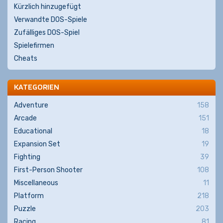
Kürzlich hinzugefügt
Verwandte DOS-Spiele
Zufälliges DOS-Spiel
Spielefirmen
Cheats
KATEGORIEN
Adventure
158
Arcade
151
Educational
18
Expansion Set
19
Fighting
39
First-Person Shooter
108
Miscellaneous
11
Platform
218
Puzzle
203
Racing
81