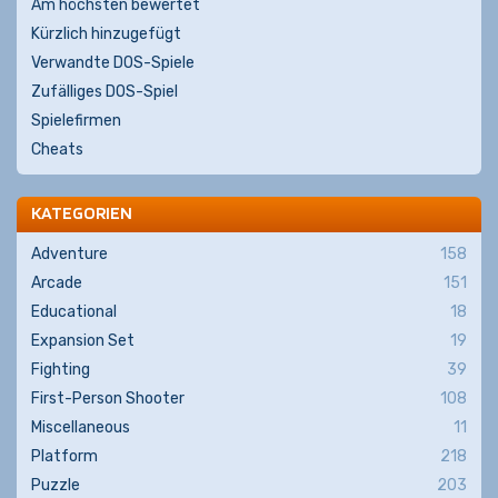
Am höchsten bewertet
Kürzlich hinzugefügt
Verwandte DOS-Spiele
Zufälliges DOS-Spiel
Spielefirmen
Cheats
KATEGORIEN
Adventure
158
Arcade
151
Educational
18
Expansion Set
19
Fighting
39
First-Person Shooter
108
Miscellaneous
11
Platform
218
Puzzle
203