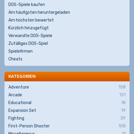
DOS-Spiele kaufen
Am häufigsten heruntergeladen
Am höchsten bewertet
Kürzlich hinzugefügt
Verwandte DOS-Spiele
Zufälliges DOS-Spiel
Spielefirmen
Cheats
KATEGORIEN
Adventure
158
Arcade
151
Educational
18
Expansion Set
19
Fighting
39
First-Person Shooter
108
Miscellaneous
11