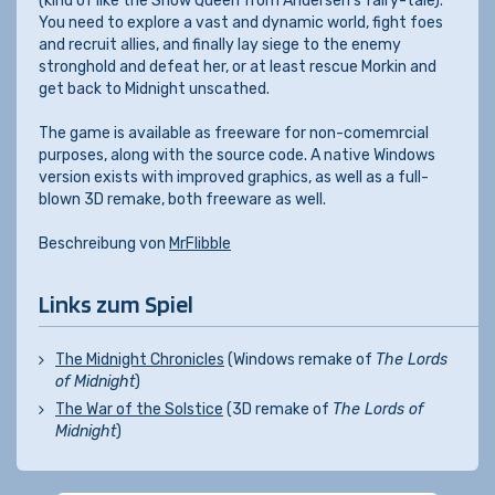
(kind of like the Snow Queen from Andersen's fairy-tale).
You need to explore a vast and dynamic world, fight foes
and recruit allies, and finally lay siege to the enemy
stronghold and defeat her, or at least rescue Morkin and
get back to Midnight unscathed.
The game is available as freeware for non-comemrcial
purposes, along with the source code. A native Windows
version exists with improved graphics, as well as a full-
blown 3D remake, both freeware as well.
Beschreibung von
MrFlibble
Links zum Spiel
The Midnight Chronicles
(Windows remake of
The Lords
of Midnight
)
The War of the Solstice
(3D remake of
The Lords of
Midnight
)