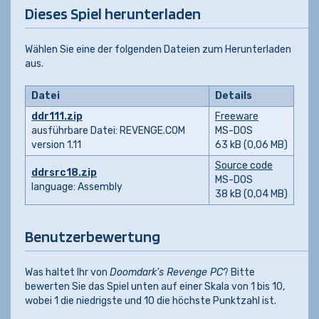
Dieses Spiel herunterladen
Wählen Sie eine der folgenden Dateien zum Herunterladen
aus.
Datei
Details
ddr111.zip
Freeware
ausführbare Datei: REVENGE.COM
MS-DOS
version 1.11
63 kB (0,06 MB)
Source code
ddrsrc18.zip
MS-DOS
language: Assembly
38 kB (0,04 MB)
Benutzerbewertung
Was haltet Ihr von
Doomdark's Revenge PC
? Bitte
bewerten Sie das Spiel unten auf einer Skala von 1 bis 10,
wobei 1 die niedrigste und 10 die höchste Punktzahl ist.