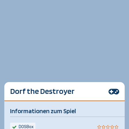
Dorf the Destroyer
Informationen zum Spiel
DOSBox