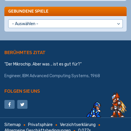
GEBUNDENE SPIELE
BERÜHMTES ZITAT
"Der Mikrochip. Aber was .. ist es gut für?"
Engineer,
IBM Advanced Computing Systems
, 1968
FOLGEN SIE UNS
Sitemap
Privatsphäre
Verzichtserklärung
Allgemeine Geschäftsbedingungen
0,077s