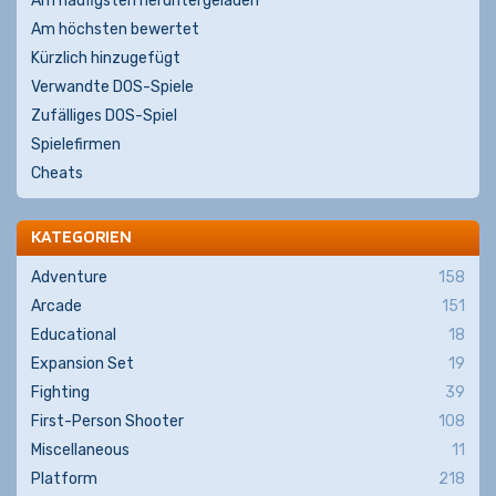
Am häufigsten heruntergeladen
Am höchsten bewertet
Kürzlich hinzugefügt
Verwandte DOS-Spiele
Zufälliges DOS-Spiel
Spielefirmen
Cheats
KATEGORIEN
Adventure
158
Arcade
151
Educational
18
Expansion Set
19
Fighting
39
First-Person Shooter
108
Miscellaneous
11
Platform
218