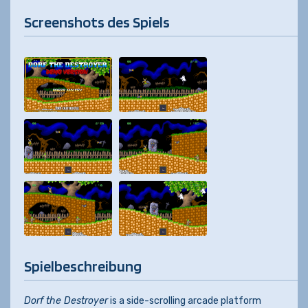
Screenshots des Spiels
Spielbeschreibung
Dorf the Destroyer
is a side-scrolling arcade platform