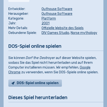
Entwickler:
Outhouse Software
Herausgeber:
Outhouse Software
Kategorie:
Platform
Jahr:
2001
Mehr Details:
Offizielle Website des Spiels
Gebundene Spiele:
DIV Games Studio
,
Norse mythology
DOS-Spiel online spielen
Sie können
Dorf the Destroyer
auf dieser Website spielen,
sodass Sie das Spiel nicht herunterladen und auf Ihrem
Computer installieren müssen. Wir empfehlen,
Google
Chrome
zu verwenden, wenn Sie DOS-Spiele online spielen.
DOS-Spiel online spielen
Dieses Spiel herunterladen