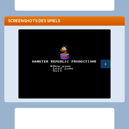
SCREENSHOTS DES SPIELS