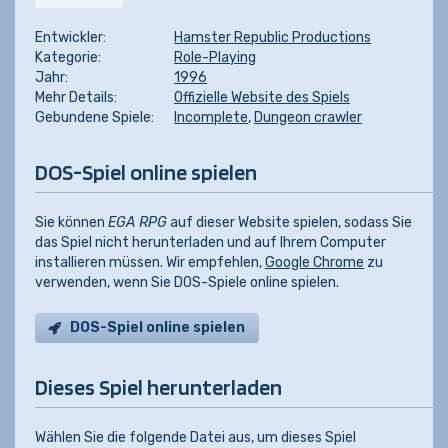
Entwickler:
Hamster Republic Productions
Kategorie:
Role-Playing
Jahr:
1996
Mehr Details:
Offizielle Website des Spiels
Gebundene Spiele:
Incomplete
,
Dungeon crawler
DOS-Spiel online spielen
Sie können
EGA RPG
auf dieser Website spielen, sodass Sie
das Spiel nicht herunterladen und auf Ihrem Computer
installieren müssen. Wir empfehlen,
Google Chrome
zu
verwenden, wenn Sie DOS-Spiele online spielen.
DOS-Spiel online spielen
Dieses Spiel herunterladen
Wählen Sie die folgende Datei aus, um dieses Spiel