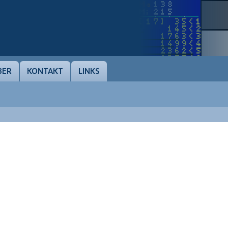
BER
KONTAKT
LINKS