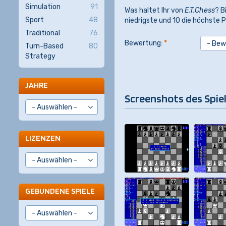
Simulation
91
Was haltet Ihr von
E.T.Chess
? B
Sport
48
niedrigste und 10 die höchste P
Traditional
76
Bewertung:
*
Turn-Based
80
Strategy
JAHRE
Screenshots des Spie
LIZENZEN
GEBUNDENE SPIELE