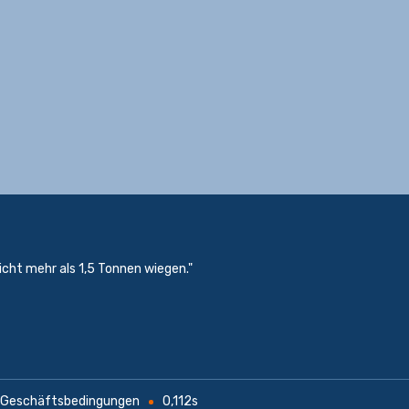
cht mehr als 1,5 Tonnen wiegen."
 Geschäftsbedingungen
0,112s