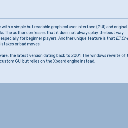
with a simple but readable graphical user interface (GUI) and original
riki. The author confesses that it does not always play the best way
g, especially for beginner players. Another unique feature is that
E.T.Ch
mistakes or bad moves.
are, the latest version dating back to 2001. The Windows rewrite of 
ustom GUI but relies on the Xboard engine instead.