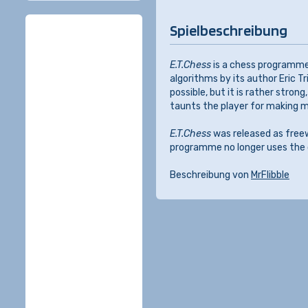
Spielbeschreibung
E.T.Chess
is a chess programme 
algorithms by its author Eric T
possible, but it is rather stron
taunts the player for making 
E.T.Chess
was released as freew
programme no longer uses the c
Beschreibung von
MrFlibble