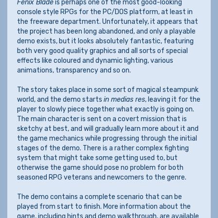
Fenix Blade
is perhaps one of the most good-looking
console style RPGs for the PC/DOS platform, at least in
the freeware department. Unfortunately, it appears that
the project has been long abandoned, and only a playable
demo exists, but it looks absolutely fantastic, featuring
both very good quality graphics and all sorts of special
effects like coloured and dynamic lighting, various
animations, transparency and so on.
The story takes place in some sort of magical steampunk
world, and the demo starts
in medias res
, leaving it for the
player to slowly piece together what exactly is going on.
The main character is sent on a covert mission that is
sketchy at best, and will gradually learn more about it and
the game mechanics while progressing through the initial
stages of the demo. There is a rather complex fighting
system that might take some getting used to, but
otherwise the game should pose no problem for both
seasoned RPG veterans and newcomers to the genre.
The demo contains a complete scenario that can be
played from start to finish. More information about the
game, including hints and demo walkthrough, are available