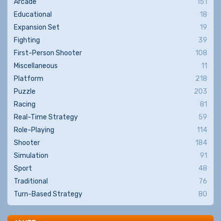
Arcade
151
Educational
18
Expansion Set
19
Fighting
39
First-Person Shooter
108
Miscellaneous
11
Platform
218
Puzzle
203
Racing
81
Real-Time Strategy
59
Role-Playing
114
Shooter
184
Simulation
91
Sport
48
Traditional
76
Turn-Based Strategy
80