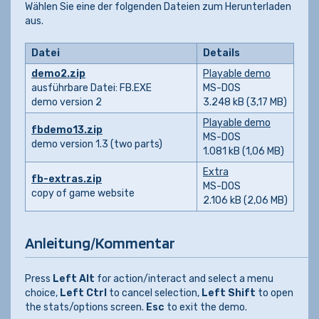
Wählen Sie eine der folgenden Dateien zum Herunterladen
aus.
Datei
Details
demo2.zip
Playable demo
ausführbare Datei: FB.EXE
MS-DOS
demo version 2
3.248 kB (3,17 MB)
Playable demo
fbdemo13.zip
MS-DOS
demo version 1.3 (two parts)
1.081 kB (1,06 MB)
Extra
fb-extras.zip
MS-DOS
copy of game website
2.106 kB (2,06 MB)
Anleitung/Kommentar
Press
Left Alt
for action/interact and select a menu
choice,
Left Ctrl
to cancel selection,
Left Shift
to open
the stats/options screen.
Esc
to exit the demo.