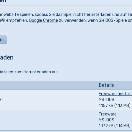
r Website spielen, sodass Sie das Spiel nicht herunterladen und auf I
 Wir empfehlen,
Google Chrome
zu verwenden, wenn Sie DOS-Spiele on
en
laden
 Dateien zum Herunterladen aus.
Details
Freeware (install
AT
MS-DOS
1.157 kB (1,13 MB)
Freeware
MS-DOS
1.172 kB (1,14 MB)