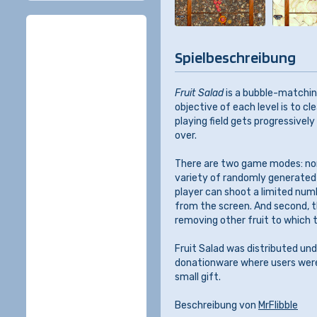
Spielbeschreibung
Fruit Salad
is a bubble-matchin
objective of each level is to c
playing field gets progressively
over.
There are two game modes: nor
variety of randomly generated 
player can shoot a limited numb
from the screen. And second, th
removing other fruit to which 
Fruit Salad was distributed u
donationware where users were 
small gift.
Beschreibung von
MrFlibble