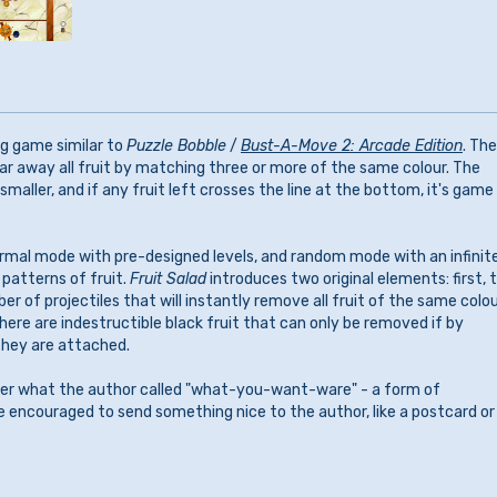
g game similar to
Puzzle Bobble
/
Bust-A-Move 2: Arcade Edition
. The
lear away all fruit by matching three or more of the same colour. The
 smaller, and if any fruit left crosses the line at the bottom, it's game
mal mode with pre-designed levels, and random mode with an infinit
patterns of fruit.
Fruit Salad
introduces two original elements: first, 
er of projectiles that will instantly remove all fruit of the same colo
ere are indestructible black fruit that can only be removed if by
they are attached.
nder what the author called "what-you-want-ware" - a form of
encouraged to send something nice to the author, like a postcard or