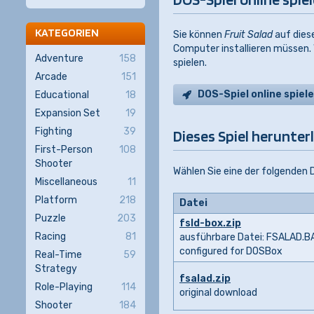
KATEGORIEN
Sie können
Fruit Salad
auf diese
Computer installieren müssen.
Adventure
158
spielen.
Arcade
151
DOS-Spiel online spiel
Educational
18
Expansion Set
19
Fighting
39
Dieses Spiel herunter
First-Person
108
Shooter
Wählen Sie eine der folgenden
Miscellaneous
11
Platform
218
Datei
Puzzle
203
fsld-box.zip
Racing
81
ausführbare Datei: FSALAD.B
configured for DOSBox
Real-Time
59
Strategy
fsalad.zip
Role-Playing
114
original download
Shooter
184