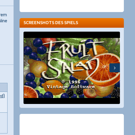
hrem
line
SCREENSHOTS DES SPIELS
ed)