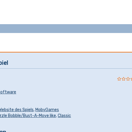
iel
Software
 Website des Spiels
,
MobyGames
zzle Bobble/Bust-A-Move like
,
Classic
len