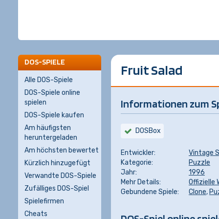
DOS-SPIELE
Fruit Salad
Alle DOS-Spiele
DOS-Spiele online
Informationen zum Sp
spielen
DOS-Spiele kaufen
Am häufigsten
DOSBox
heruntergeladen
Am höchsten bewertet
Entwickler:
Vintage 
Kategorie:
Puzzle
Kürzlich hinzugefügt
Jahr:
1996
Verwandte DOS-Spiele
Mehr Details:
Offizielle
Zufälliges DOS-Spiel
Gebundene Spiele:
Clone
,
Pu
Spielefirmen
Cheats
DOS-Spiel online spie