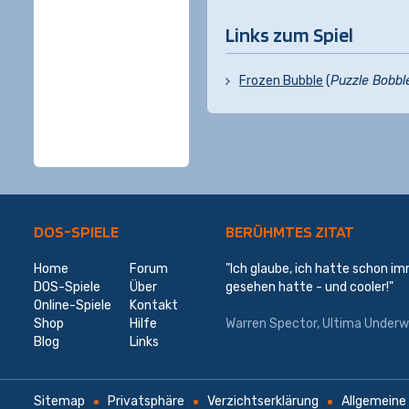
Links zum Spiel
Frozen Bubble
(
Puzzle Bobbl
DOS-SPIELE
BERÜHMTES ZITAT
Home
Forum
"Ich glaube, ich hatte schon im
DOS-Spiele
Über
gesehen hatte - und cooler!"
Online-Spiele
Kontakt
Shop
Hilfe
Warren Spector, Ultima Underw
Blog
Links
Sitemap
Privatsphäre
Verzichtserklärung
Allgemeine