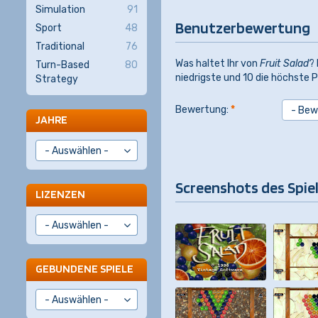
Simulation
91
Benutzerbewertung
Sport
48
Traditional
76
Was haltet Ihr von
Fruit Salad
? 
Turn-Based
80
niedrigste und 10 die höchste P
Strategy
Bewertung:
*
JAHRE
Screenshots des Spie
LIZENZEN
GEBUNDENE SPIELE