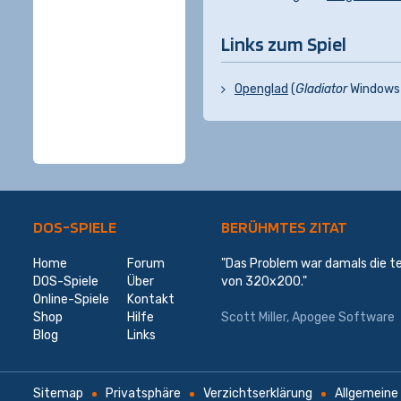
Links zum Spiel
Openglad
(
Gladiator
Windows 
DOS-SPIELE
BERÜHMTES ZITAT
Home
Forum
"Das Problem war damals die t
DOS-Spiele
Über
von 320x200."
Online-Spiele
Kontakt
Shop
Hilfe
Scott Miller
,
Apogee Software
Blog
Links
Sitemap
Privatsphäre
Verzichtserklärung
Allgemeine