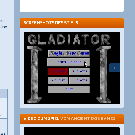
em
SCREENSHOTS DES SPIELS
line
)
VIDEO ZUM SPIEL
VON
ANCIENT DOS GAMES
MB)