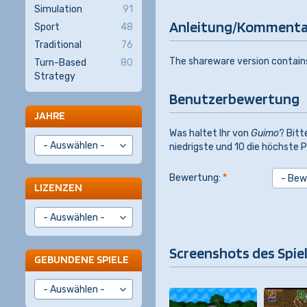
Simulation
91
Anleitung/Kommenta
Sport
48
Traditional
76
The shareware version contains 
Turn-Based
80
Strategy
Benutzerbewertung
JAHRE
Was haltet Ihr von
Guimo
? Bitt
niedrigste und 10 die höchste P
Bewertung:
*
LIZENZEN
Screenshots des Spie
GEBUNDENE SPIELE