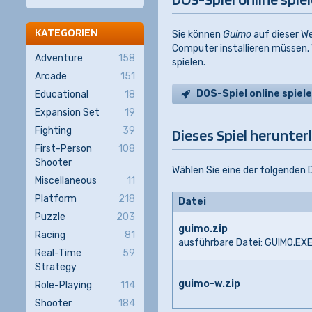
KATEGORIEN
Sie können
Guimo
auf dieser We
Computer installieren müssen.
Adventure
158
spielen.
Arcade
151
DOS-Spiel online spiel
Educational
18
Expansion Set
19
Fighting
39
Dieses Spiel herunter
First-Person
108
Shooter
Wählen Sie eine der folgenden
Miscellaneous
11
Platform
218
Datei
Puzzle
203
guimo.zip
Racing
81
ausführbare Datei: GUIMO.EX
Real-Time
59
Strategy
guimo-w.zip
Role-Playing
114
Shooter
184