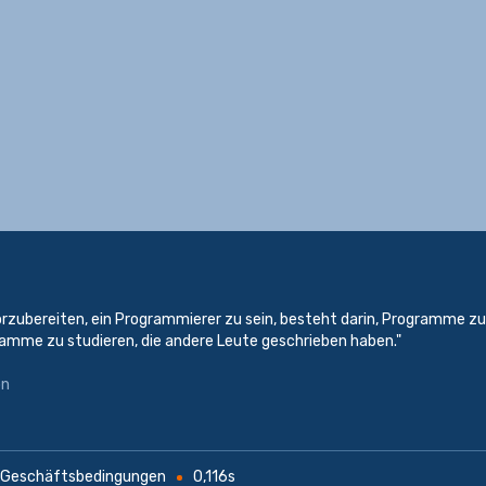
 vorzubereiten, ein Programmierer zu sein, besteht darin, Programme zu
ramme zu studieren, die andere Leute geschrieben haben."
on
 Geschäftsbedingungen
0,116s