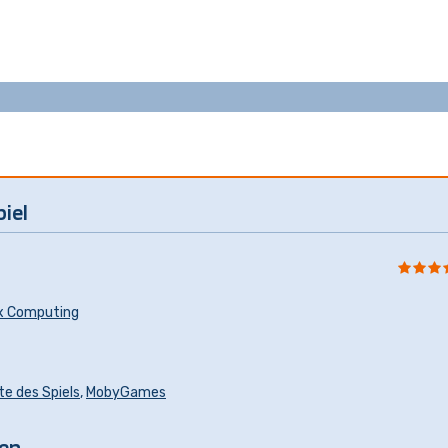
iel
ox Computing
ite des Spiels
,
MobyGames
len