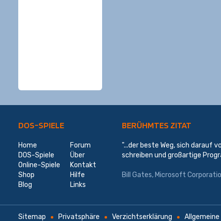
DOS-SPIELE
BERÜHMTES ZITAT
Home
Forum
"...der beste Weg, sich darauf
DOS-Spiele
Über
schreiben und großartige Prog
Online-Spiele
Kontakt
Shop
Hilfe
Bill Gates,
Microsoft Corporati
Blog
Links
Sitemap
Privatsphäre
Verzichtserklärung
Allgemeine