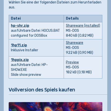
Wählen Sie eine der folgenden Dateien zum Herunterladen
aus.
Datei
Details
hp-shr.zip
Shareware (installed)
ausführbare Datei: HOCUS.BAT
MS-DOS
configured for DOSBox
840 kB (0,82 MB)
Shareware
1hp11.zip
MS-DOS
Inklusive Installer
922 kB (0,90 MB)
1hppix.zip
Preview
ausführbare Datei: HP-
MS-DOS
SHOW.EXE
182 kB (0,18 MB)
Slide show preview
Vollversion des Spiels kaufen