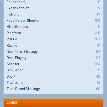
Educational
18
Expansion Set
19
Fighting
39
First-Person Shooter
108
Miscellaneous
11
Platform
218
Puzzle
203
Racing
81
Real-Time Strategy
59
Role-Playing
114
Shooter
184
Simulation
91
Sport
48
Traditional
76
Turn-Based Strategy
80
JAHRE