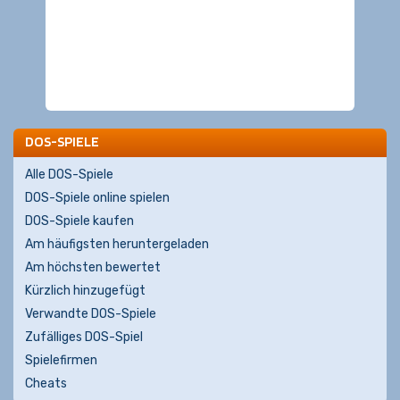
DOS-SPIELE
Alle DOS-Spiele
DOS-Spiele online spielen
DOS-Spiele kaufen
Am häufigsten heruntergeladen
Am höchsten bewertet
Kürzlich hinzugefügt
Verwandte DOS-Spiele
Zufälliges DOS-Spiel
Spielefirmen
Cheats