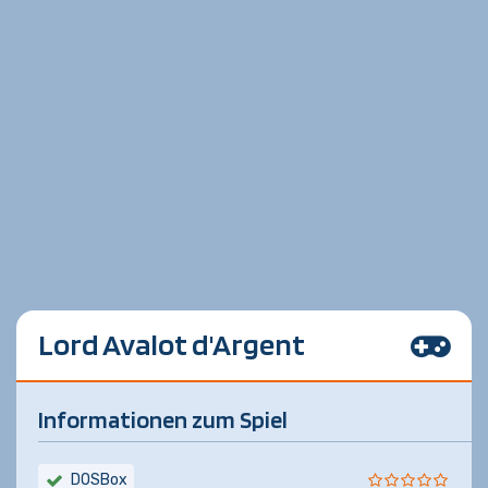
Lord Avalot d'Argent
Informationen zum Spiel
DOSBox