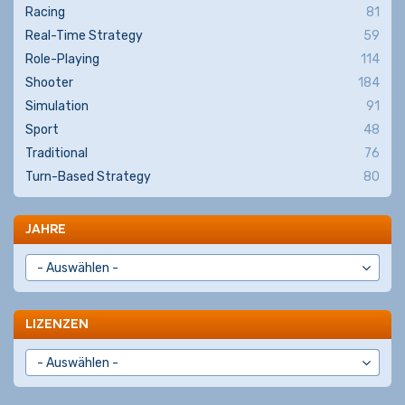
Racing
81
Real-Time Strategy
59
Role-Playing
114
Shooter
184
Simulation
91
Sport
48
Traditional
76
Turn-Based Strategy
80
JAHRE
LIZENZEN