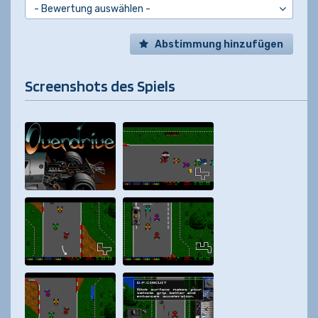
Abstimmung hinzufügen
Screenshots des Spiels