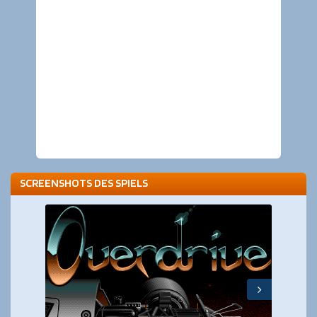
SCREENSHOTS DES SPIELS