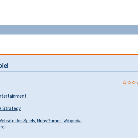
iel
ntertainment
e Strategy
 Website des Spiels
,
MobyGames
,
Wikipedia
rol