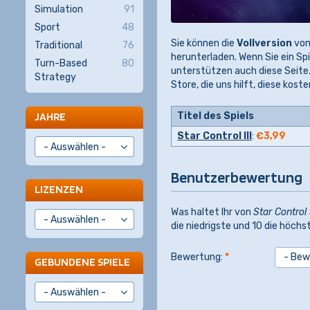
Simulation
91
Sport
48
Sie können die
Vollversion
vo
Traditional
76
herunterladen. Wenn Sie ein Spie
Turn-Based
80
unterstützen auch diese Seite.
Strategy
Store, die uns hilft, diese kos
Titel des Spiels
JAHRE
Star Control III
:
€3,99
Benutzerbewertung
LIZENZEN
Was haltet Ihr von
Star Control
die niedrigste und 10 die höchs
Bewertung:
*
GEBUNDENE SPIELE