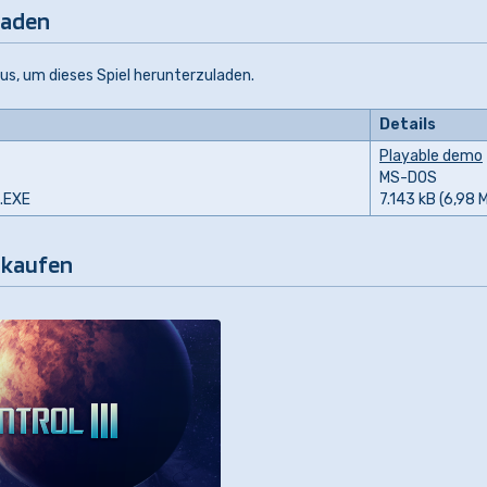
laden
aus, um dieses Spiel herunterzuladen.
Details
Playable demo
MS-DOS
.EXE
7.143 kB (6,98 
s kaufen