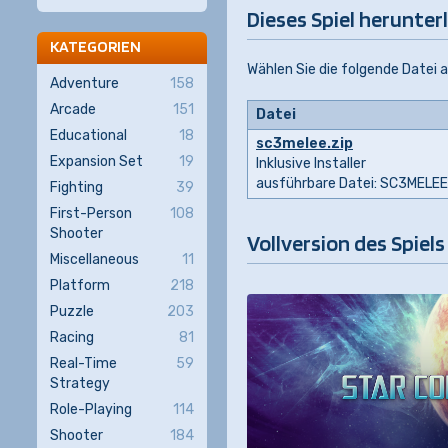
Dieses Spiel herunter
KATEGORIEN
Wählen Sie die folgende Datei 
Adventure
158
Arcade
151
Datei
Educational
18
sc3melee.zip
Expansion Set
19
Inklusive Installer
ausführbare Datei: SC3MELEE
Fighting
39
First-Person
108
Shooter
Vollversion des Spiel
Miscellaneous
11
Platform
218
Puzzle
203
Racing
81
Real-Time
59
Strategy
Role-Playing
114
Shooter
184