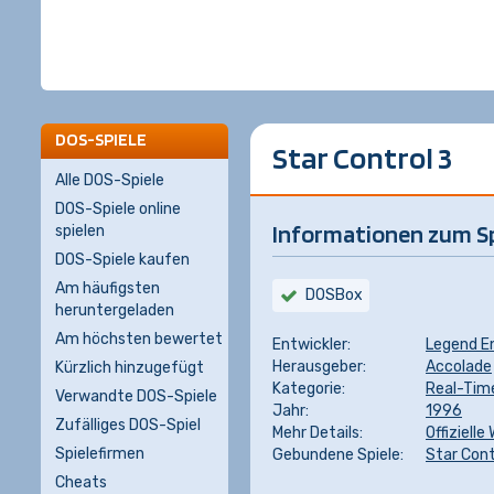
DOS-SPIELE
Star Control 3
Alle DOS-Spiele
DOS-Spiele online
Informationen zum Sp
spielen
DOS-Spiele kaufen
Am häufigsten
DOSBox
heruntergeladen
Am höchsten bewertet
Entwickler:
Legend E
Herausgeber:
Accolade
Kürzlich hinzugefügt
Kategorie:
Real-Tim
Verwandte DOS-Spiele
Jahr:
1996
Zufälliges DOS-Spiel
Mehr Details:
Offizielle
Spielefirmen
Gebundene Spiele:
Star Cont
Cheats