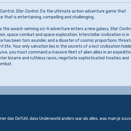
 Control.
Star Control 3
is the ultimate action adventure game that
 that is entertaining, compelling and challenging.
to the award-winning sci-fi adventure enters a new galaxy.
Star Contro
on, space combat and space exploration. Interstellar civilization is in
ce has been torn asunder, and a disaster of cosmic proportions threa
nt life. Your only salvation lies in the secrets of a lost civilization hidd
rvive, you must command a massive fleet of alien allies in an expeditio
nter bizarre and ruthless races, negotiate sophisticated treaties and
combat.
mer das Gefühl, dass Underworld anders war als alles, was man je zuvo