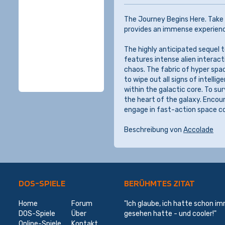
The Journey Begins Here. Take
provides an immense experience
The highly anticipated sequel 
features intense alien interacti
chaos. The fabric of hyper spa
to wipe out all signs of intellige
within the galactic core. To su
the heart of the galaxy. Encou
engage in fast-action space 
Beschreibung von
Accolade
DOS-SPIELE
BERÜHMTES ZITAT
Home
Forum
"Ich glaube, ich hatte schon im
DOS-Spiele
Über
gesehen hatte - und cooler!"
Online-Spiele
Kontakt