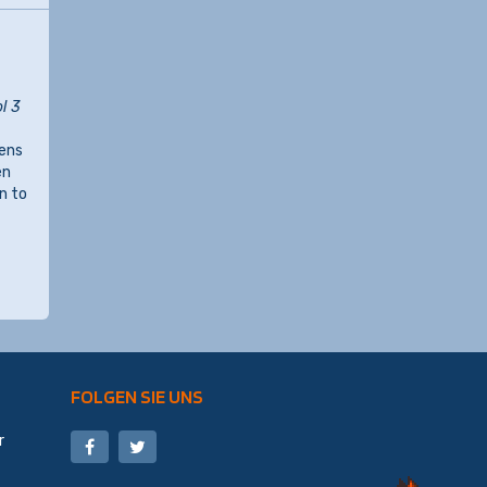
l 3
tens
en
n to
FOLGEN SIE UNS
r