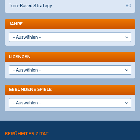
Turn-Based Strategy
80
JAHRE
LIZENZEN
GEBUNDENE SPIELE
BERÜHMTES ZITAT