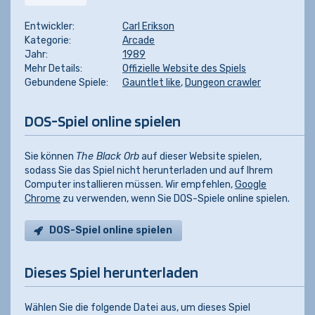
Entwickler:
Carl Erikson
Kategorie:
Arcade
Jahr:
1989
Mehr Details:
Offizielle Website des Spiels
Gebundene Spiele:
Gauntlet like
,
Dungeon crawler
DOS-Spiel online spielen
Sie können
The Black Orb
auf dieser Website spielen,
sodass Sie das Spiel nicht herunterladen und auf Ihrem
Computer installieren müssen. Wir empfehlen,
Google
Chrome
zu verwenden, wenn Sie DOS-Spiele online spielen.
DOS-Spiel online spielen
Dieses Spiel herunterladen
Wählen Sie die folgende Datei aus, um dieses Spiel