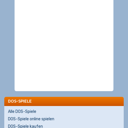
DOS-SPIELE
Alle DOS-Spiele
DOS-Spiele online spielen
DOS-Spiele kaufen