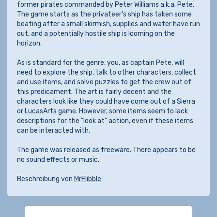
former pirates commanded by Peter Williams a.k.a. Pete.
The game starts as the privateer's ship has taken some
beating after a small skirmish, supplies and water have run
out, and a potentially hostile ship is looming on the
horizon.
As is standard for the genre, you, as captain Pete, will
need to explore the ship, talk to other characters, collect
and use items, and solve puzzles to get the crew out of
this predicament. The art is fairly decent and the
characters look like they could have come out of a Sierra
or LucasArts game. However, some items seem to lack
descriptions for the "look at" action, even if these items
can be interacted with.
The game was released as freeware. There appears to be
no sound effects or music.
Beschreibung von
MrFlibble