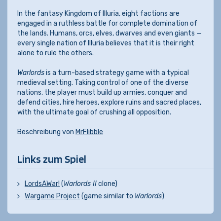
In the fantasy Kingdom of Illuria, eight factions are
engaged in a ruthless battle for complete domination of
the lands. Humans, orcs, elves, dwarves and even giants —
every single nation of Illuria believes that it is their right
alone to rule the others.
Warlords
is a turn-based strategy game with a typical
medieval setting. Taking control of one of the diverse
nations, the player must build up armies, conquer and
defend cities, hire heroes, explore ruins and sacred places,
with the ultimate goal of crushing all opposition.
Beschreibung von
MrFlibble
Links zum Spiel
LordsAWar!
(
Warlords II
clone)
Wargame Project
(game similar to
Warlords
)