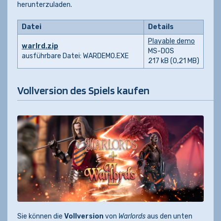
herunterzuladen.
Datei
Details
Playable demo
warlrd.zip
MS-DOS
ausführbare Datei: WARDEMO.EXE
217 kB (0,21 MB)
Vollversion des Spiels kaufen
Sie können die
Vollversion
von
Warlords
aus den unten