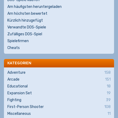
Am häufigsten heruntergeladen
Am höchsten bewertet
Kürzlich hinzugefügt
Verwandte DOS-Spiele
Zufälliges DOS-Spiel
Spielefirmen
Cheats
KATEGORIEN
Adventure
158
Arcade
151
Educational
18
Expansion Set
19
Fighting
39
First-Person Shooter
108
Miscellaneous
11