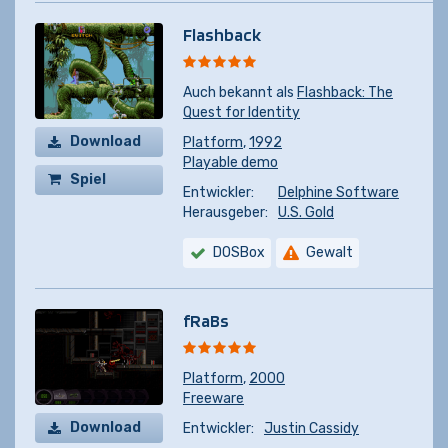
Flashback
Auch bekannt als
Flashback: The
Quest for Identity
Download
Platform
,
1992
Playable demo
Spiel
Entwickler:
Delphine Software
kaufen
Herausgeber:
U.S. Gold
DOSBox
Gewalt
fRaBs
Platform
,
2000
Freeware
Download
Entwickler:
Justin Cassidy