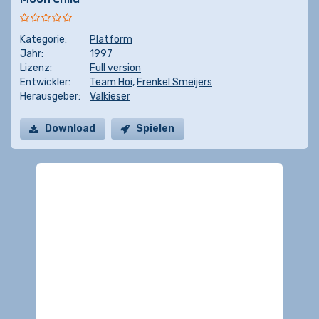
Kategorie:
Platform
Jahr:
1997
Lizenz:
Full version
Entwickler:
Team Hoi
,
Frenkel Smeijers
Herausgeber:
Valkieser
Download
Spielen