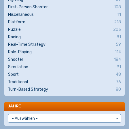
First-Person Shooter
108
Miscellaneous
11
Platform
218
Puzzle
203
Racing
81
Real-Time Strategy
59
Role-Playing
114
Shooter
184
Simulation
91
Sport
48
Traditional
76
Turn-Based Strategy
80
JAHRE