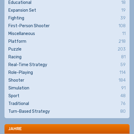
Educational
18
Expansion Set
19
Fighting
39
First-Person Shooter
108
Miscellaneous
11
Platform
218
Puzzle
203
Racing
81
Real-Time Strategy
59
Role-Playing
114
Shooter
184
Simulation
91
Sport
48
Traditional
76
Turn-Based Strategy
80
JAHRE