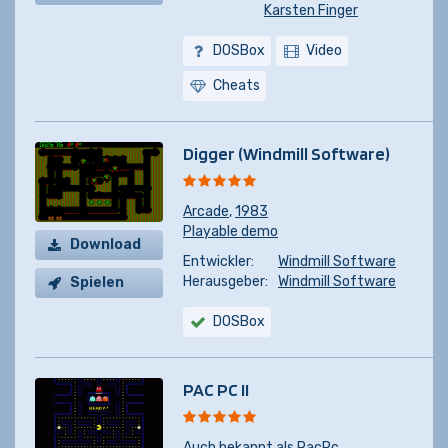
Karsten Finger
DOSBox
Video
Cheats
Digger (Windmill Software)
Arcade
,
1983
Playable demo
Download
Entwickler:
Windmill Software
Herausgeber:
Windmill Software
Spielen
DOSBox
PAC PC II
Auch bekannt als
PacPc