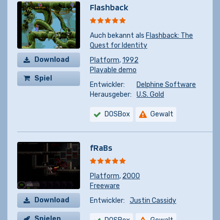
Flashback
Auch bekannt als
Flashback: The
Quest for Identity
Download
Platform
,
1992
Playable demo
Spiel
Entwickler:
Delphine Software
kaufen
Herausgeber:
U.S. Gold
DOSBox
Gewalt
fRaBs
Platform
,
2000
Freeware
Download
Entwickler:
Justin Cassidy
Spielen