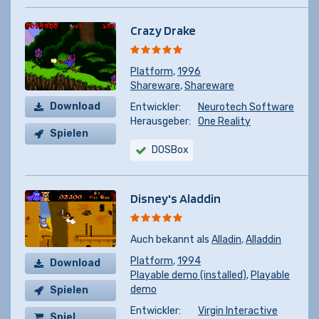
Crazy Drake
Platform
,
1996
Shareware
,
Shareware
Download
Entwickler:
Neurotech Software
Herausgeber:
One Reality
Spielen
DOSBox
Disney's Aladdin
Auch bekannt als
Alladin
,
Alladdin
Platform
,
1994
Download
Playable demo (installed)
,
Playable
demo
Spielen
Entwickler:
Virgin Interactive
Spiel