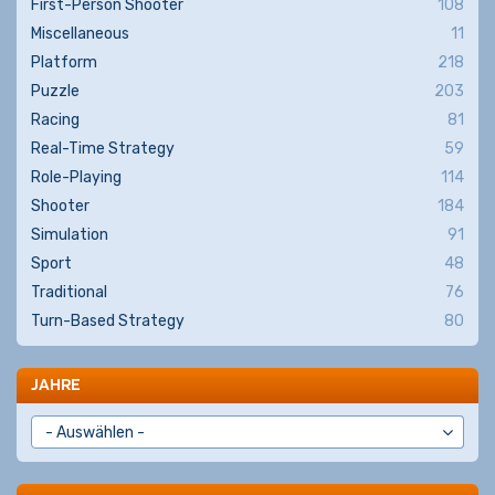
First-Person Shooter
108
Miscellaneous
11
Platform
218
Puzzle
203
Racing
81
Real-Time Strategy
59
Role-Playing
114
Shooter
184
Simulation
91
Sport
48
Traditional
76
Turn-Based Strategy
80
JAHRE