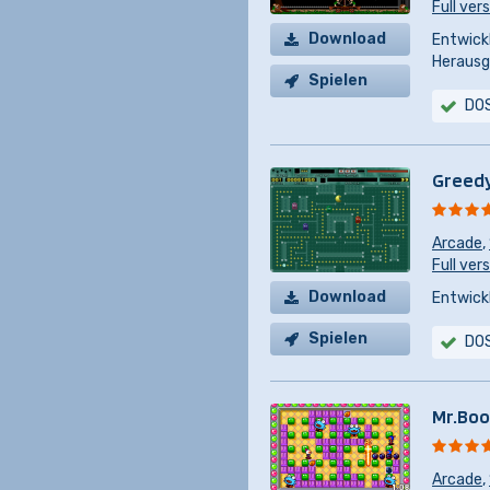
Full ver
Download
Entwickl
Herausg
Spielen
DO
Greed
Arcade
,
Full ver
Download
Entwickl
Spielen
DO
Mr.Boo
Arcade
,