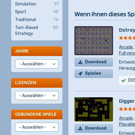
Simulation
91
Sport
48
Wenn Ihnen dieses Spiel
Traditional
76
Turn-Based
80
Dstro
Strategy
Arcade
,
JAHRE
Full vers
Download
Entwickl
Herausg
Spielen
DO
LIZENZEN
Digger
GEBUNDENE SPIELE
Arcade
,
Playabl
Download
Entwickl