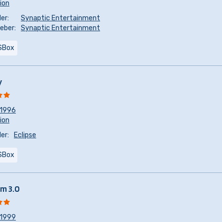
sion
er:
Synaptic Entertainment
eber:
Synaptic Entertainment
SBox
y
1996
sion
er:
Eclipse
SBox
m 3.0
1999