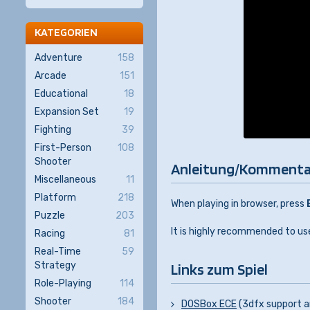
KATEGORIEN
Adventure
158
Arcade
151
Educational
18
Expansion Set
19
Fighting
39
First-Person
108
Shooter
Anleitung/Kommenta
Miscellaneous
11
Platform
218
When playing in browser, press
Puzzle
203
It is highly recommended to use
Racing
81
Real-Time
59
Strategy
Links zum Spiel
Role-Playing
114
Shooter
184
DOSBox ECE
(3dfx support a