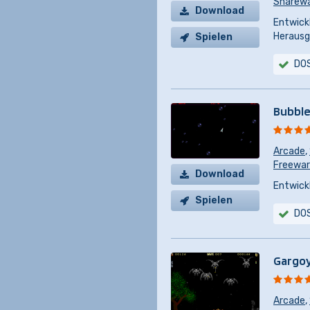
Sharew
Download
Entwickl
Herausg
Spielen
DO
Bubble
Arcade
,
Freewa
Download
Entwickl
Spielen
DO
Gargoy
Arcade
,