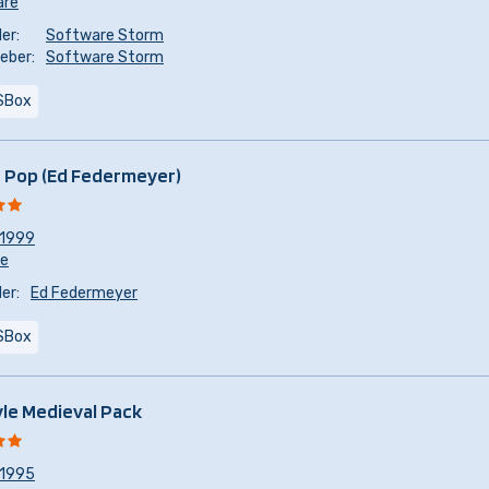
are
er:
Software Storm
eber:
Software Storm
SBox
 Pop (Ed Federmeyer)
1999
re
er:
Ed Federmeyer
SBox
le Medieval Pack
1995