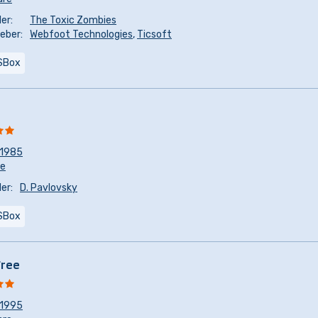
er:
The Toxic Zombies
eber:
Webfoot Technologies
,
Ticsoft
SBox
1985
re
er:
D. Pavlovsky
SBox
Free
1995