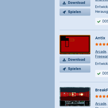
Download
Entwickl
Herausg
Spielen
DO
Antix
Arcade
,
Freewa
Download
Entwickl
Spielen
DO
Break
Arcade
,