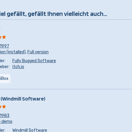
 gefällt, gefällt Ihnen vielleicht auch...
y
1997
ion (installed)
,
Full version
er:
Fully Bugged Software
eber:
itch.io
SBox
 (Windmill Software)
1983
e demo
er:
Windmill Software