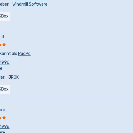
eber:
Windmill Software
SBox
II
kannt als
PacPc
1996
re
er:
JROK
SBox
ok
1996
are