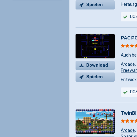
Herausg
Spielen
DO
PAC PC 
Auch be
Arcade
,
Download
Freewa
Spielen
Entwickl
DO
TwinBl
Arcade
,
Sharew