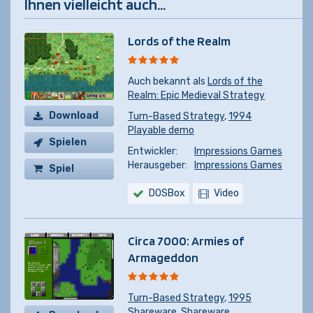
Ihnen vielleicht auch...
Lords of the Realm
Auch bekannt als
Lords of the
Realm: Epic Medieval Strategy
Download
Turn-Based Strategy
,
1994
Playable demo
Spielen
Entwickler:
Impressions Games
Herausgeber:
Impressions Games
Spiel
kaufen
DOSBox
Video
Circa 7000: Armies of
Armageddon
Turn-Based Strategy
,
1995
Shareware
,
Shareware