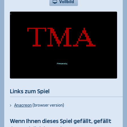
Vollbild
Links zum Spiel
Anacreon
(browser version)
Wenn Ihnen dieses Spiel gefällt, gefällt