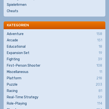
Spielefirmen
Cheats
KATEGORIEN
Adventure
158
Arcade
151
Educational
18
Expansion Set
19
Fighting
39
First-Person Shooter
108
Miscellaneous
11
Platform
218
Puzzle
203
Racing
81
Real-Time Strategy
59
Role-Playing
114