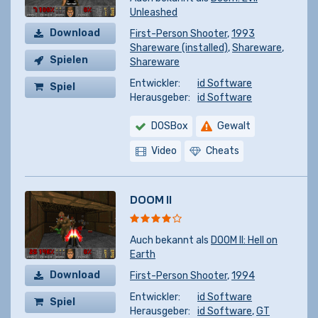
Unleashed
Download
First-Person Shooter
,
1993
Shareware (installed)
,
Shareware
,
Spielen
Shareware
Entwickler:
id Software
Spiel
Herausgeber:
id Software
kaufen
DOSBox
Gewalt
Video
Cheats
DOOM II
Auch bekannt als
DOOM II: Hell on
Earth
Download
First-Person Shooter
,
1994
Entwickler:
id Software
Spiel
Herausgeber:
id Software
,
GT