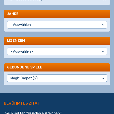
JAHRE
LIZENZEN
GEBUNDENE SPIELE
BERÜHMTES ZITAT
"640k sollten für jeden ausreichen."