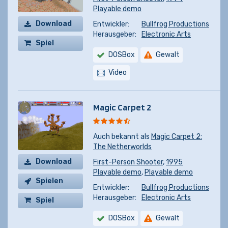
Playable demo
Download
Entwickler:
Bullfrog Productions
Herausgeber:
Electronic Arts
Spiel
DOSBox
Gewalt
kaufen
Video
Magic Carpet 2
Auch bekannt als
Magic Carpet 2:
The Netherworlds
Download
First-Person Shooter
,
1995
Playable demo
,
Playable demo
Spielen
Entwickler:
Bullfrog Productions
Herausgeber:
Electronic Arts
Spiel
kaufen
DOSBox
Gewalt