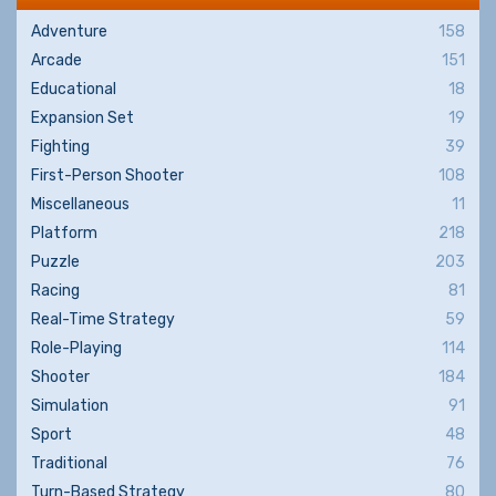
Adventure
158
Arcade
151
Educational
18
Expansion Set
19
Fighting
39
First-Person Shooter
108
Miscellaneous
11
Platform
218
Puzzle
203
Racing
81
Real-Time Strategy
59
Role-Playing
114
Shooter
184
Simulation
91
Sport
48
Traditional
76
Turn-Based Strategy
80