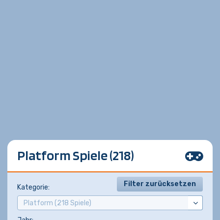
Platform Spiele (218)
Filter zurücksetzen
Kategorie: