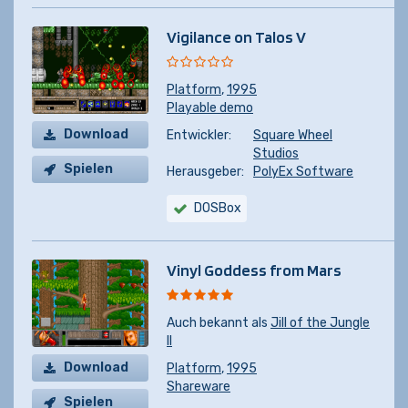
Vigilance on Talos V
Platform
,
1995
Playable demo
Download
Entwickler:
Square Wheel
Studios
Spielen
Herausgeber:
PolyEx Software
DOSBox
Vinyl Goddess from Mars
Auch bekannt als
Jill of the Jungle
II
Download
Platform
,
1995
Shareware
Spielen