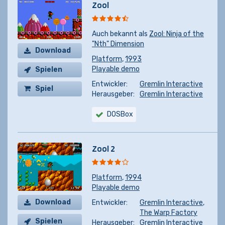
Zool
Auch bekannt als
Zool: Ninja of the
"Nth" Dimension
Download
Platform
,
1993
Playable demo
Spielen
Entwickler:
Gremlin Interactive
Spiel
Herausgeber:
Gremlin Interactive
kaufen
DOSBox
Zool 2
Platform
,
1994
Playable demo
Download
Entwickler:
Gremlin Interactive
,
The Warp Factory
Spielen
Herausgeber:
Gremlin Interactive