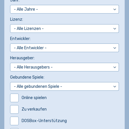
Jahr:
Lizenz:
Entwickler:
Herausgeber:
Gebundene Spiele:
Online spielen
Zu verkaufen
DOSBox-Unterstützung