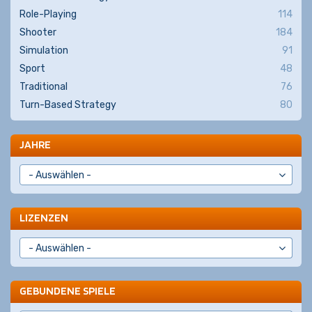
Role-Playing
114
Shooter
184
Simulation
91
Sport
48
Traditional
76
Turn-Based Strategy
80
JAHRE
LIZENZEN
GEBUNDENE SPIELE