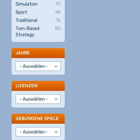
Simulation
91
Sport
48
Traditional
76
Turn-Based
80
Strategy
JAHRE
LIZENZEN
GEBUNDENE SPIELE