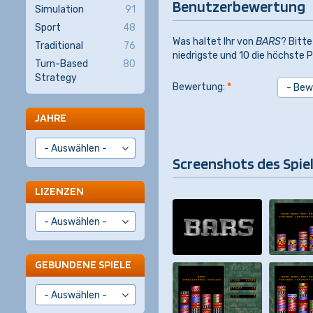
Benutzerbewertung
Simulation
91
Sport
48
Was haltet Ihr von
BARS
? Bitte
Traditional
76
niedrigste und 10 die höchste P
Turn-Based
80
Strategy
Bewertung:
*
JAHRE
Screenshots des Spie
LIZENZEN
GEBUNDENE SPIELE