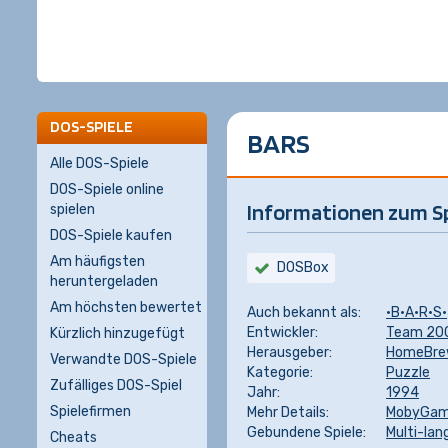
DOS-SPIELE
BARS
Alle DOS-Spiele
DOS-Spiele online
Informationen zum Sp
spielen
DOS-Spiele kaufen
Am häufigsten
DOSBox
heruntergeladen
Am höchsten bewertet
Auch bekannt als:
·B·A·R·S·
Entwickler:
Team 20
Kürzlich hinzugefügt
Herausgeber:
HomeBre
Verwandte DOS-Spiele
Kategorie:
Puzzle
Zufälliges DOS-Spiel
Jahr:
1994
Spielefirmen
Mehr Details:
MobyGa
Gebundene Spiele:
Multi-la
Cheats