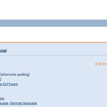
iel
(alternate spelling)
0
w Software
mes
nguage
,
German language