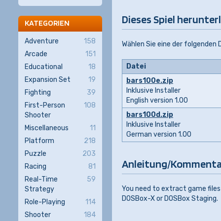
Dieses Spiel herunter
KATEGORIEN
Adventure
158
Wählen Sie eine der folgenden
Arcade
151
Datei
Educational
18
Expansion Set
19
bars100e.zip
Inklusive Installer
Fighting
39
English version 1.00
First-Person
108
bars100d.zip
Shooter
Inklusive Installer
Miscellaneous
11
German version 1.00
Platform
218
Puzzle
203
Anleitung/Kommenta
Racing
81
Real-Time
59
You need to extract game files
Strategy
DOSBox-X or DOSBox Staging.
Role-Playing
114
Shooter
184