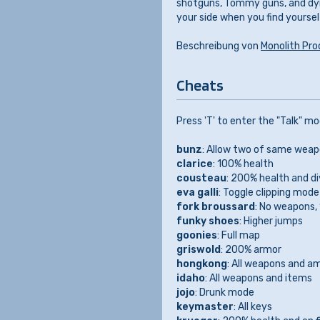
shotguns, Tommy guns, and dyn
your side when you find yoursel
Beschreibung von
Monolith Pro
Cheats
Press 'T' to enter the "Talk" m
bunz
: Allow two of same wea
clarice
: 100% health
cousteau
: 200% health and di
eva galli
: Toggle clipping mode
fork broussard
: No weapons, 
funky shoes
: Higher jumps
goonies
: Full map
griswold
: 200% armor
hongkong
: All weapons and 
idaho
: All weapons and items
jojo
: Drunk mode
keymaster
: All keys