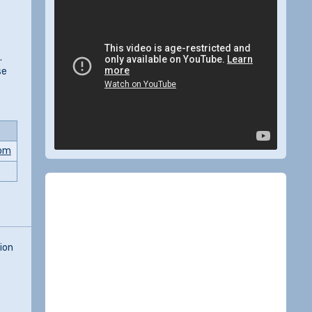
.
se
om
ion