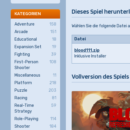
Dieses Spiel herunter
KATEGORIEN
Adventure
158
Wählen Sie die folgende Datei 
Arcade
151
Datei
Educational
18
Expansion Set
19
blood111.zip
Fighting
39
Inklusive Installer
First-Person
108
Shooter
Vollversion des Spiel
Miscellaneous
11
Platform
218
Puzzle
203
Racing
81
Real-Time
59
Strategy
Role-Playing
114
Shooter
184