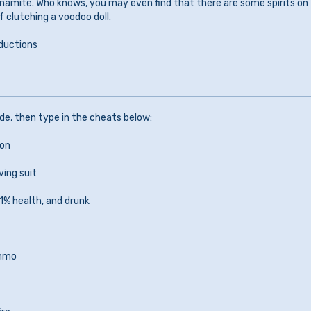
amite. Who knows, you may even find that there are some spirits on
f clutching a voodoo doll.
ductions
ode, then type in the cheats below:
pon
ving suit
1% health, and drunk
ammo