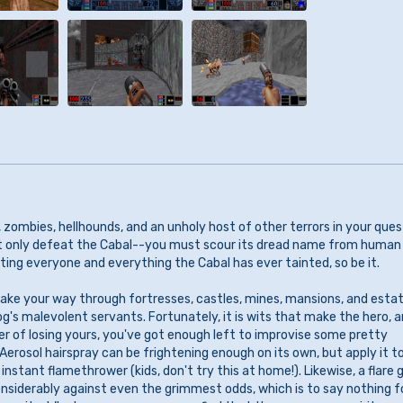
s, zombies, hellhounds, and an unholy host of other terrors in your ques
t only defeat the Cabal--you must scour its dread name from human
ing everyone and everything the Cabal has ever tainted, so be it.
 make your way through fortresses, castles, mines, mansions, and esta
's malevolent servants. Fortunately, it is wits that make the hero, 
er of losing yours, you've got enough left to improvise some pretty
 Aerosol hairspray can be frightening enough on its own, but apply it t
instant flamethrower (kids, don't try this at home!). Likewise, a flare 
nsiderably against even the grimmest odds, which is to say nothing f