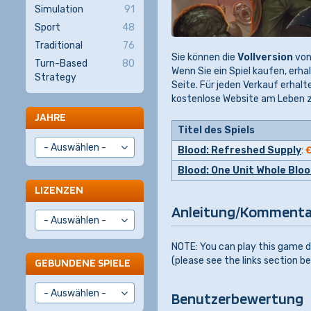
Simulation
91
Sport
48
Traditional
76
Sie können die
Vollversion
vo
Turn-Based
80
Wenn Sie ein Spiel kaufen, erhal
Strategy
Seite. Für jeden Verkauf erhalt
kostenlose Website am Leben zu
JAHRE
Titel des Spiels
Blood: Refreshed Supply
:
Blood: One Unit Whole Blo
LIZENZEN
Anleitung/Kommenta
NOTE: You can play this game d
(please see the links section be
GEBUNDENE SPIELE
Benutzerbewertung