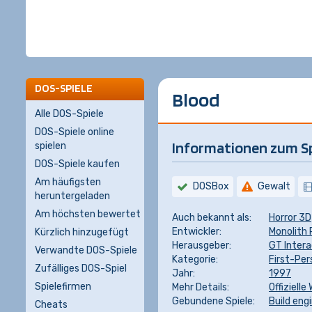
DOS-SPIELE
Blood
Alle DOS-Spiele
DOS-Spiele online
Informationen zum Sp
spielen
DOS-Spiele kaufen
Am häufigsten
DOSBox
Gewalt
heruntergeladen
Am höchsten bewertet
Auch bekannt als:
Horror 3D
Entwickler:
Monolith 
Kürzlich hinzugefügt
Herausgeber:
GT Intera
Verwandte DOS-Spiele
Kategorie:
First-Pe
Zufälliges DOS-Spiel
Jahr:
1997
Spielefirmen
Mehr Details:
Offizielle
Gebundene Spiele:
Build eng
Cheats