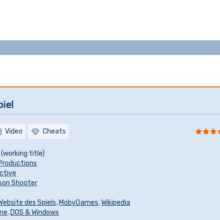
iel
Video
Cheats
(working title)
Productions
ctive
rson Shooter
 Website des Spiels
,
MobyGames
,
Wikipedia
ine
,
DOS & Windows