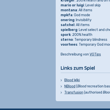
krueger
: 200% health and on f
mario or luigi
: Level skip
montana
: All items
mpkfa
: God mode
onering
: Invisibility
satchel
: All items
spielberg
: Level select and c
spork
: 200% health
sterno
: Temporary blindness
voorhees
: Temporary God mo
Beschreibung von
VGTips
Links zum Spiel
Blood Wiki
NBlood
(
Blood
recreation ba
Transfusion
(authorised
Bloo