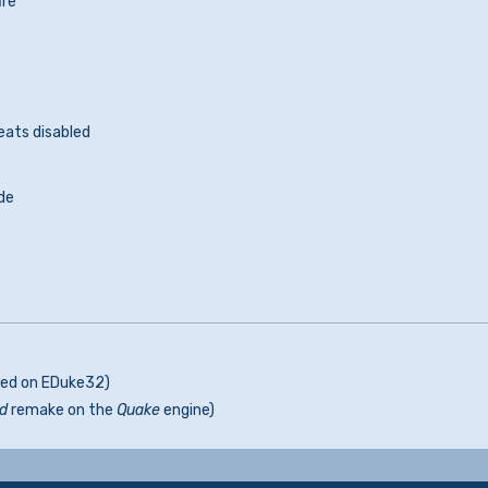
ire
heats disabled
de
sed on EDuke32)
d
remake on the
Quake
engine)