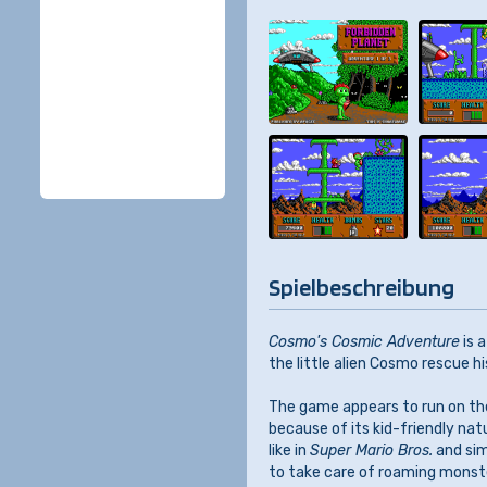
Spielbeschreibung
Cosmo's Cosmic Adventure
is 
the little alien Cosmo rescue h
The game appears to run on t
because of its kid-friendly na
like in
Super Mario Bros.
and sim
to take care of roaming monste