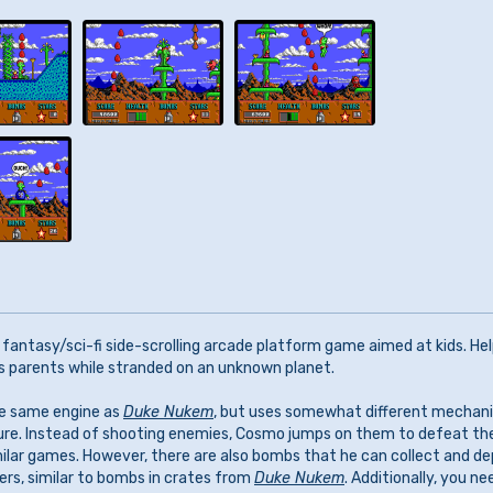
a fantasy/sci-fi side-scrolling arcade platform game aimed at kids. He
is parents while stranded on an unknown planet.
he same engine as
Duke Nukem
, but uses somewhat different mechan
ture. Instead of shooting enemies, Cosmo jumps on them to defeat th
ilar games. However, there are also bombs that he can collect and de
rs, similar to bombs in crates from
Duke Nukem
. Additionally, you ne