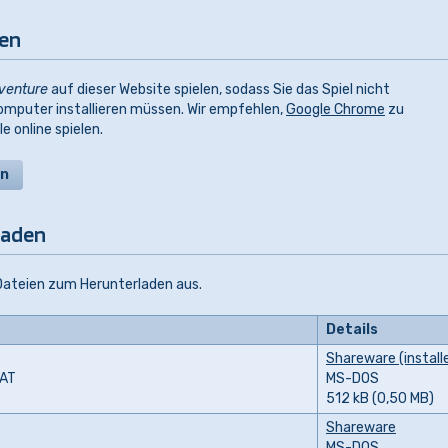
len
venture
auf dieser Website spielen, sodass Sie das Spiel nicht
omputer installieren müssen. Wir empfehlen,
Google Chrome
zu
 online spielen.
en
laden
 Dateien zum Herunterladen aus.
Details
Shareware (install
BAT
MS-DOS
512 kB (0,50 MB)
Shareware
MS-DOS