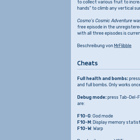
to collect various fruit to incr
hands" to climb any vertical s
Cosmo's Cosmic Adventure
was
free episode in the unregistered
with all three episodes is curre
Beschreibung von
MrFlibble
Cheats
Full health and bombs:
press
and full bombs. Only works onc
Debug mode:
press Tab-Del-F
are:
F10-G
: God mode
F10-M
: Display memory statis
F10-W
: Warp