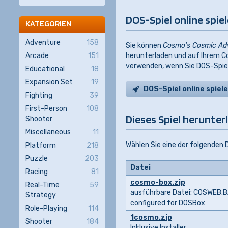
DOS-Spiel online spie
KATEGORIEN
Adventure
158
Sie können
Cosmo's Cosmic Ad
Arcade
151
herunterladen und auf Ihrem C
verwenden, wenn Sie DOS-Spiele
Educational
18
Expansion Set
19
DOS-Spiel online spiel
Fighting
39
First-Person
108
Dieses Spiel herunter
Shooter
Miscellaneous
11
Wählen Sie eine der folgenden
Platform
218
Puzzle
203
Datei
Racing
81
cosmo-box.zip
Real-Time
59
ausführbare Datei: COSWEB.
Strategy
configured for DOSBox
Role-Playing
114
1cosmo.zip
Shooter
184
Inklusive Installer