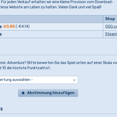
 Für jeden Verkauf erhalten wir eine kleine Provision vom Download-
tenlose Website am Leben zu halten. Vielen Dank und viel Spaß!
Shop
e
:
€0,85
(-
€4,14
)
GOG.c
e
Steam
mic Adventure
? Bitte bewerten Sie das Spiel unten auf einer Skala vo
nd 10 die höchste Punktzahl ist.
Abstimmung hinzufügen
ls