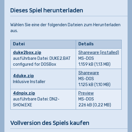
Dieses Spiel herunterladen
Wählen Sie eine der folgenden Dateien zum Herunterladen
aus.
Datei
Details
duke2box.zip
Shareware (installed)
ausführbare Datei: DUKE2.BAT
MS-DOS
configured for DOSBox
1.159 kB (1,13 MB)
Shareware
4duke.zip
MS-DOS
Inklusive Installer
1.125 kB (1,10 MB)
4dnpix.zip
Preview
ausführbare Datei: DN2-
MS-DOS
SHOW.EXE
226 kB (0,22 MB)
Vollversion des Spiels kaufen