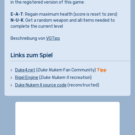
in the registered version of this game:
E-A-T
: Regain maximum health (score is reset to zero)
N-U-K
: Get a random weapon and all items needed to
complete the current level
Beschreibung von
VGTips
Links zum Spiel
Duke4.net
(
Duke Nukem
Fan Community)
Tipp
Rigel Engine
(
Duke Nukem II
recreation)
Duke Nukem II source code
(reconstructed)