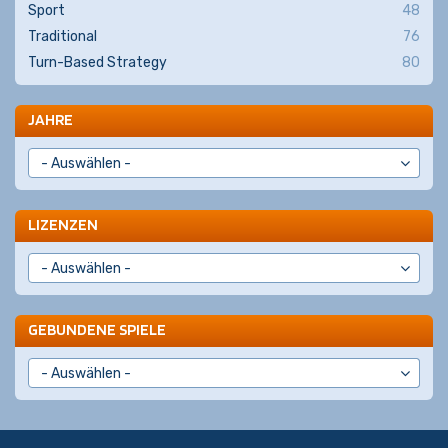
Sport
48
Traditional
76
Turn-Based Strategy
80
JAHRE
LIZENZEN
GEBUNDENE SPIELE