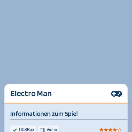
Electro Man
Informationen zum Spiel
DOSBox
Video