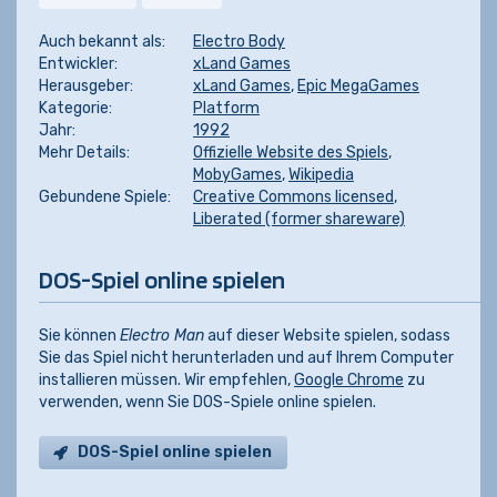
Auch bekannt als:
Electro Body
Entwickler:
xLand Games
Herausgeber:
xLand Games
,
Epic MegaGames
Kategorie:
Platform
Jahr:
1992
Mehr Details:
Offizielle Website des Spiels
,
MobyGames
,
Wikipedia
Gebundene Spiele:
Creative Commons licensed
,
Liberated (former shareware)
DOS-Spiel online spielen
Sie können
Electro Man
auf dieser Website spielen, sodass
Sie das Spiel nicht herunterladen und auf Ihrem Computer
installieren müssen. Wir empfehlen,
Google Chrome
zu
verwenden, wenn Sie DOS-Spiele online spielen.
DOS-Spiel online spielen