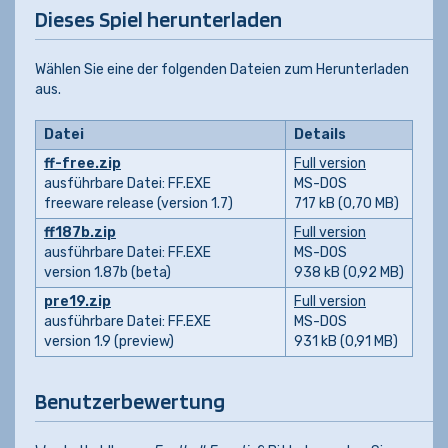
Dieses Spiel herunterladen
Wählen Sie eine der folgenden Dateien zum Herunterladen
aus.
Datei
Details
ff-free.zip
Full version
ausführbare Datei: FF.EXE
MS-DOS
freeware release (version 1.7)
717 kB (0,70 MB)
ff187b.zip
Full version
ausführbare Datei: FF.EXE
MS-DOS
version 1.87b (beta)
938 kB (0,92 MB)
pre19.zip
Full version
ausführbare Datei: FF.EXE
MS-DOS
version 1.9 (preview)
931 kB (0,91 MB)
Benutzerbewertung