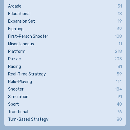
Arcade
151
Educational
18
Expansion Set
19
Fighting
39
First-Person Shooter
108
Miscellaneous
11
Platform
218
Puzzle
203
Racing
81
Real-Time Strategy
59
Role-Playing
114
Shooter
184
Simulation
91
Sport
48
Traditional
76
Turn-Based Strategy
80